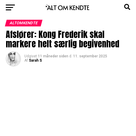
ALTOMKENDTE
Afslører: Kong Frederik skal
markere helt særlig begivenhed
Udgivet
11 måneder siden
d.
11. september 2025
Af
Sarah S