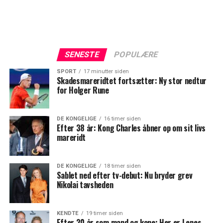
SENESTE
POPULÆRE
SPORT
17 minutter siden
Skadesmareridtet fortsætter: Ny stor nedtur
for Holger Rune
DE KONGELIGE
16 timer siden
Efter 38 år: Kong Charles åbner op om sit livs
mareridt
DE KONGELIGE
18 timer siden
Sablet ned efter tv-debut: Nu bryder grev
Nikolai tavsheden
KENDTE
19 timer siden
Efter 20 år som mand og kone: Her er Lenes