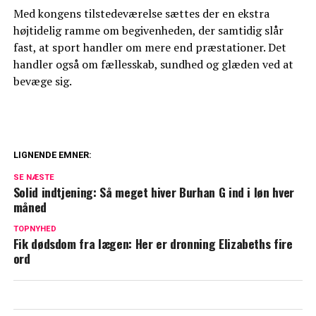
Med kongens tilstedeværelse sættes der en ekstra
højtidelig ramme om begivenheden, der samtidig slår
fast, at sport handler om mere end præstationer. Det
handler også om fællesskab, sundhed og glæden ved at
bevæge sig.
LIGNENDE EMNER:
Dyb kløft i kongefamilien: William og
SE NÆSTE
Kate vil ikke tilgive
Solid indtjening: Så meget hiver Burhan G ind i løn hver
måned
Blachman åbner op om sårbart emne: Her
TOPNYHED
er min diagnose
Fik dødsdom fra lægen: Her er dronning Elizabeths fire
ord