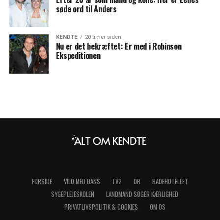
søde ord til Anders
KENDTE
20 timer siden
Nu er det bekræftet: Er med i Robinson
Ekspeditionen
FORSIDE
VILD MED DANS
TV2
DR
BADEHOTELLET
SYGEPLEJESKOLEN
LANDMAND SØGER KÆRLIGHED
PRIVATLIVSPOLITIK & COOKIES
OM OS