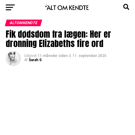
ALTOMKENDTE
Fik dødsdom fra lægen: Her er
dronning Elizabeths fire ord
Udgivet
11 måneder siden
d.
11. september 2025
Af
Sarah S