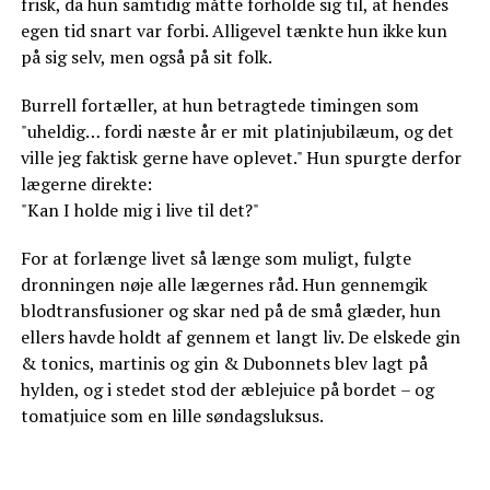
frisk, da hun samtidig måtte forholde sig til, at hendes
egen tid snart var forbi. Alligevel tænkte hun ikke kun
på sig selv, men også på sit folk.
Burrell fortæller, at hun betragtede timingen som
"uheldig… fordi næste år er mit platinjubilæum, og det
ville jeg faktisk gerne have oplevet." Hun spurgte derfor
lægerne direkte:
"Kan I holde mig i live til det?"
For at forlænge livet så længe som muligt, fulgte
dronningen nøje alle lægernes råd. Hun gennemgik
blodtransfusioner og skar ned på de små glæder, hun
ellers havde holdt af gennem et langt liv. De elskede gin
& tonics, martinis og gin & Dubonnets blev lagt på
hylden, og i stedet stod der æblejuice på bordet – og
tomatjuice som en lille søndagsluksus.