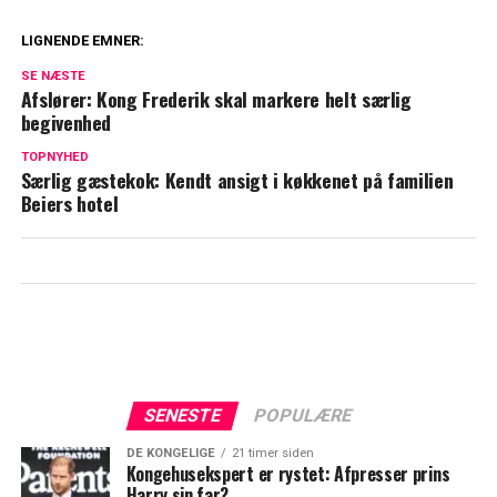
LIGNENDE EMNER:
Dyb kløft i kongefamilien: William og
SE NÆSTE
Kate vil ikke tilgive
Afslører: Kong Frederik skal markere helt særlig
begivenhed
Blachman åbner op om sårbart emne: Her
TOPNYHED
er min diagnose
Særlig gæstekok: Kendt ansigt i køkkenet på familien
Beiers hotel
SENESTE
POPULÆRE
DE KONGELIGE
21 timer siden
Kongehusekspert er rystet: Afpresser prins
Harry sin far?