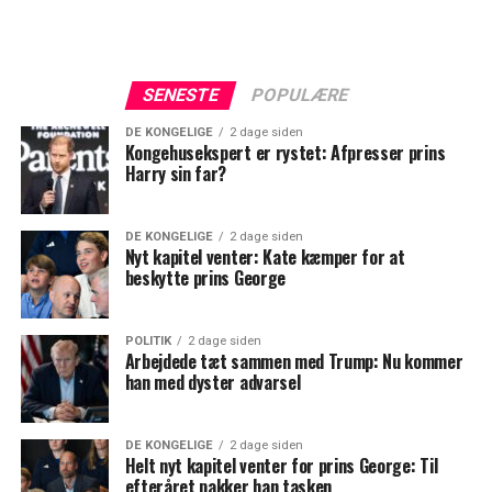
SENESTE
POPULÆRE
DE KONGELIGE
2 dage siden
Kongehusekspert er rystet: Afpresser prins
Harry sin far?
DE KONGELIGE
2 dage siden
Nyt kapitel venter: Kate kæmper for at
beskytte prins George
POLITIK
2 dage siden
Arbejdede tæt sammen med Trump: Nu kommer
han med dyster advarsel
DE KONGELIGE
2 dage siden
Helt nyt kapitel venter for prins George: Til
efteråret pakker han tasken