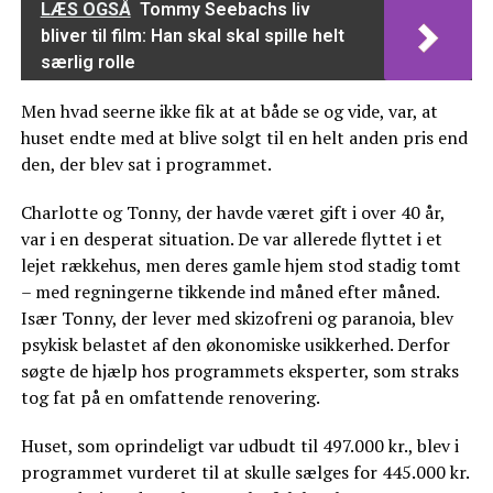
LÆS OGSÅ
Tommy Seebachs liv
bliver til film: Han skal skal spille helt
særlig rolle
Men hvad seerne ikke fik at at både se og vide, var, at
huset endte med at blive solgt til en helt anden pris end
den, der blev sat i programmet.
Charlotte og Tonny, der havde været gift i over 40 år,
var i en desperat situation. De var allerede flyttet i et
lejet rækkehus, men deres gamle hjem stod stadig tomt
– med regningerne tikkende ind måned efter måned.
Især Tonny, der lever med skizofreni og paranoia, blev
psykisk belastet af den økonomiske usikkerhed. Derfor
søgte de hjælp hos programmets eksperter, som straks
tog fat på en omfattende renovering.
Huset, som oprindeligt var udbudt til 497.000 kr., blev i
programmet vurderet til at skulle sælges for 445.000 kr.