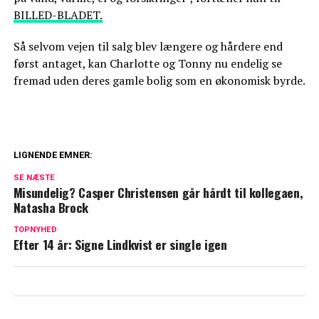
BILLED-BLADET.
Så selvom vejen til salg blev længere og hårdere end
først antaget, kan Charlotte og Tonny nu endelig se
fremad uden deres gamle bolig som en økonomisk byrde.
LIGNENDE EMNER:
Dyb kløft i kongefamilien: William og
SE NÆSTE
Kate vil ikke tilgive
Misundelig? Casper Christensen går hårdt til kollegaen,
Natasha Brock
Blachman åbner op om sårbart emne: Her
TOPNYHED
er min diagnose
Efter 14 år: Signe Lindkvist er single igen