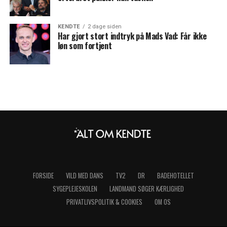
KENDTE
2 dage siden
Har gjort stort indtryk på Mads Vad: Får ikke
løn som fortjent
FORSIDE
VILD MED DANS
TV2
DR
BADEHOTELLET
SYGEPLEJESKOLEN
LANDMAND SØGER KÆRLIGHED
PRIVATLIVSPOLITIK & COOKIES
OM OS