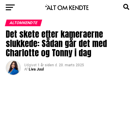
ALTOMKENDTE
Det skete efter kameraerne
slukkede: Sådan går det med
Charlotte og Tonny i dag
Udgivet
1 år siden
d.
20. marts 2025
Af
Liva Juul