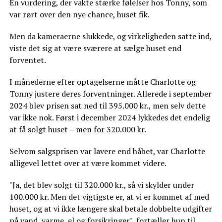
En vurdering, der vakte stærke følelser hos Tonny, som
var rørt over den nye chance, huset fik.
Men da kameraerne slukkede, og virkeligheden satte ind,
viste det sig at være sværere at sælge huset end
forventet.
I månederne efter optagelserne måtte Charlotte og
Tonny justere deres forventninger. Allerede i september
2024 blev prisen sat ned til 395.000 kr., men selv dette
var ikke nok. Først i december 2024 lykkedes det endelig
at få solgt huset – men for 320.000 kr.
Selvom salgsprisen var lavere end håbet, var Charlotte
alligevel lettet over at være kommet videre.
"Ja, det blev solgt til 320.000 kr., så vi skylder under
100.000 kr. Men det vigtigste er, at vi er kommet af med
huset, og at vi ikke længere skal betale dobbelte udgifter
på vand, varme, el og forsikringer", fortæller hun til