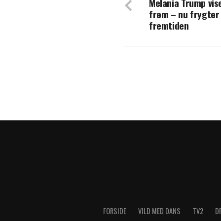
Melania Trump vis
Blachman åbner 
frem – nu frygter 
fremtiden
FORSIDE
VILD MED DANS
TV2
D