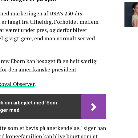
med markeringen af USA’s 250-års
er langt fra tilfældig. Forholdet mellem
r været under pres, og derfor bliver
lig vigtigere, end man normalt ser ved
ew Eborn kan besøget få en helt særlig
 for den amerikanske præsident.
Royal Observer
.
ech om arbejdet med ’Som
ølger med
tte som et bevis på anerkendelse," siger han
ed kongefamilien kan blive brugt som et