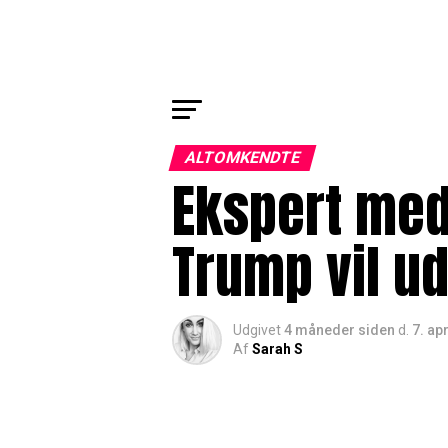
ALTOMKENDTE
Ekspert med
Trump vil u
Udgivet
4 måneder siden
d.
7. ap
Af
Sarah S