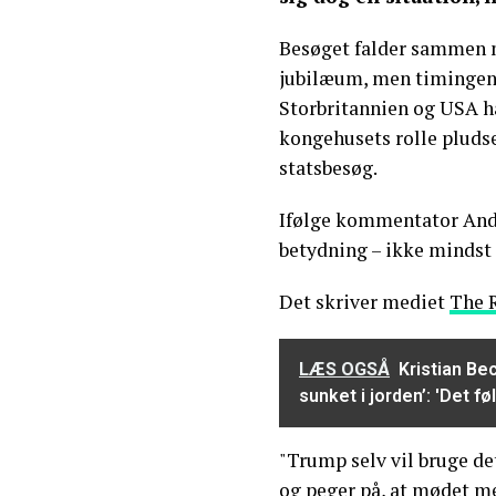
Besøget falder sammen 
jubilæum, men timingen 
Storbritannien og USA ha
kongehusets rolle pludse
statsbesøg.
Ifølge kommentator Andr
betydning – ikke mindst
Det skriver mediet
The 
LÆS OGSÅ
Kristian B
sunket i jorden’: 'Det f
"Trump selv vil bruge de
og peger på, at mødet m