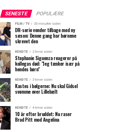
SENESTE
POPULÆRE
FILM / TV
33 minutter siden
DR-serie vender tilbage med ny
sæson: Denne gang har børnene
skrevet den
KENDTE
2 timer siden
Stephanie Siguenza reagerer på
kollegas død: "Jeg tænker især på
hendes børn"
KENDTE
3 timer siden
Kastes i bølgerne: Nu skal Gidsel
svømme over Lillebælt
KENDTE
4 timer siden
10 år efter bruddet: Nu raser
Brad Pitt mod Angelina