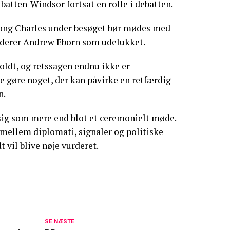
tten-Windsor fortsat en rolle i debatten.
 kong Charles under besøget bør mødes med
urderer Andrew Eborn som udelukket.
oldt, og retssagen endnu ikke er
 gøre noget, der kan påvirke en retfærdig
n.
ig som mere end blot et ceremonielt møde.
e mellem diplomati, signaler og politiske
t vil blive nøje vurderet.
familien: William og Kate vil ikke tilgive
SE NÆSTE