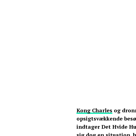
Kong Charles
og dronn
opsigtsvækkende besø
indtager Det Hvide Hu
sig dog en situation, 