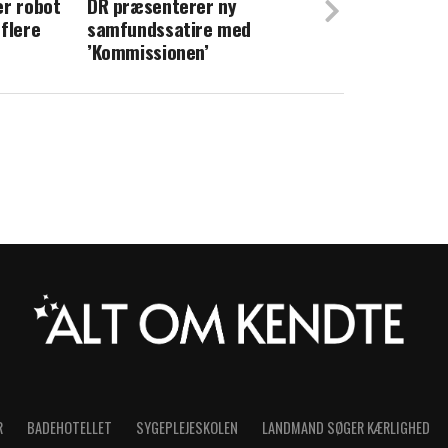
er robot
DR præsenterer ny
op om sårbart emne: Her er min diagnose
flere
samfundssatire med
’Kommissionen’
R
BADEHOTELLET
SYGEPLEJESKOLEN
LANDMAND SØGER KÆRLIGHED