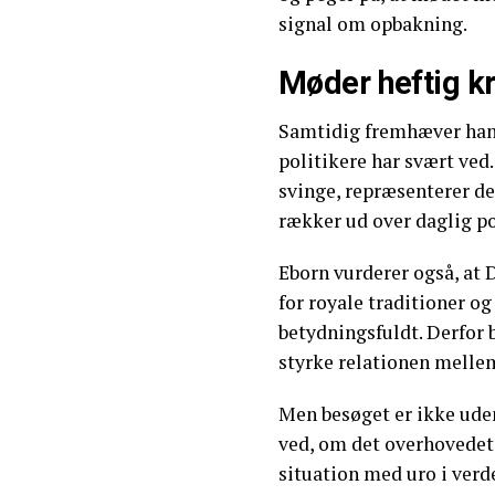
signal om opbakning.
Møder heftig kr
Samtidig fremhæver han,
politikere har svært ved
svinge, repræsenterer de
rækker ud over daglig po
Eborn vurderer også, at
for royale traditioner o
betydningsfuldt. Derfor b
styrke relationen mellem
Men besøget er ikke uden
ved, om det overhovedet
situation med uro i verde