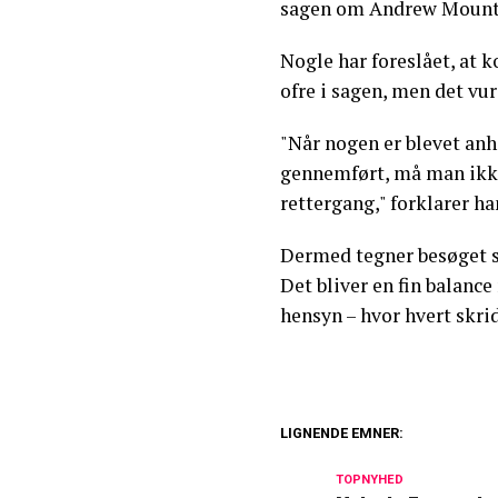
sagen om Andrew Mountba
Nogle har foreslået, at
ofre i sagen, men det v
"Når nogen er blevet anh
gennemført, må man ikke
rettergang," forklarer ha
Dermed tegner besøget s
Det bliver en fin balanc
hensyn – hvor hvert skrid
LIGNENDE EMNER:
Dyb kløft i konge
TOPNYHED