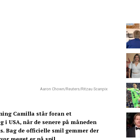
Aaron Chown/Reuters/Ritzau Scanpix
ing Camilla står foran et
g i USA, når de senere på måneden
s. Bag de officielle smil gemmer der
hvor meget er på spil.