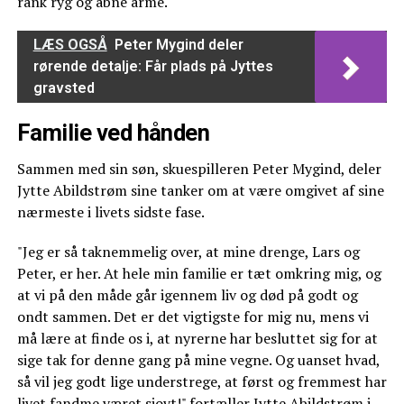
rank ryg og åbne arme.
LÆS OGSÅ
Peter Mygind deler
rørende detalje: Får plads på Jyttes
gravsted
Familie ved hånden
Sammen med sin søn, skuespilleren Peter Mygind, deler
Jytte Abildstrøm sine tanker om at være omgivet af sine
nærmeste i livets sidste fase.
"Jeg er så taknemmelig over, at mine drenge, Lars og
Peter, er her. At hele min familie er tæt omkring mig, og
at vi på den måde går igennem liv og død på godt og
ondt sammen. Det er det vigtigste for mig nu, mens vi
må lære at finde os i, at nyrerne har besluttet sig for at
sige tak for denne gang på mine vegne. Og uanset hvad,
så vil jeg godt lige understrege, at først og fremmest har
livet fandme været sjovt!" fortæller Jytte Abildstrøm i