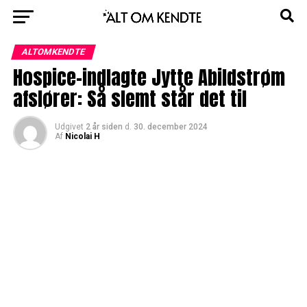
ALTOMKENDTE
Hospice-indlagte Jytte Abildstrøm
afslører: Så slemt står det til
Udgivet
2 år siden
d.
30. december 2024
Af
Nicolai H