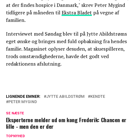
at der findes hospice i Danmark," skrev Peter Mygind
tidligere på måneden til
Ekstra Bladet
på vegne af
familien.
Interviewet med Søndag blev til på Jytte Abildstrøms
eget ønske og bringes med fuld opbakning fra hendes
familie. Magasinet oplyser desuden, at skuespilleren,
trods omstændighederne, havde det godt ved
redaktionens afslutning.
LIGNENDE EMNER:
JYTTE ABILDSTRØM
KENDTE
PETER MYGIND
Jagten er endelig forbi: 'Landmand søger
kærlighed'-deltager har fået en kæreste
SE NÆSTE
Eksperterne melder ud om kong Frederik: Chancen er
'Vild med dans'-veteran åbner op om
lille - men den er der
kræftdiagnose og skilsmisse
TOPNYHED