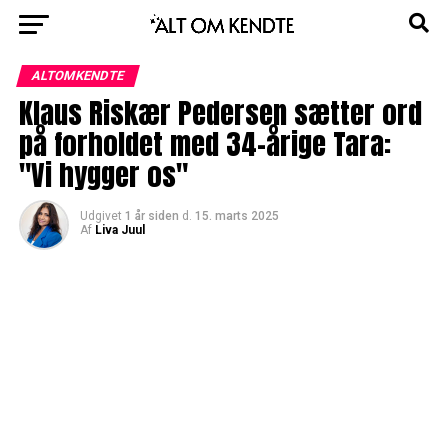
ALTOMKENDTE
Klaus Riskær Pedersen sætter ord
på forholdet med 34-årige Tara:
"Vi hygger os"
Udgivet
1 år siden
d.
15. marts 2025
Af
Liva Juul