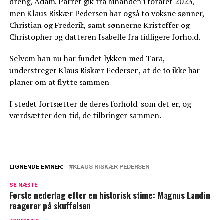
dreng, Adam. Parret gik fra hinanden i foråret 2023,
men Klaus Riskær Pedersen har også to voksne sønner,
Christian og Frederik, samt sønnerne Kristoffer og
Christopher og datteren Isabelle fra tidligere forhold.
Selvom han nu har fundet lykken med Tara,
understreger Klaus Riskær Pedersen, at de to ikke har
planer om at flytte sammen.
I stedet fortsætter de deres forhold, som det er, og
værdsætter den tid, de tilbringer sammen.
LIGNENDE EMNER:
KLAUS RISKÆR PEDERSEN
Dyb kløft i kongefamilien: William og
SE NÆSTE
Kate vil ikke tilgive
Første nederlag efter en historisk stime: Magnus Landin
reagerer på skuffelsen
Blachman åbner op om sårbart emne: Her