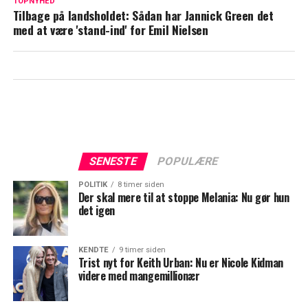
er min diagnose
TOPNYHED
Tilbage på landsholdet: Sådan har Jannick Green det
med at være 'stand-ind' for Emil Nielsen
SENESTE
POPULÆRE
POLITIK
8 timer siden
Der skal mere til at stoppe Melania: Nu gør hun
det igen
KENDTE
9 timer siden
Trist nyt for Keith Urban: Nu er Nicole Kidman
videre med mangemillionær