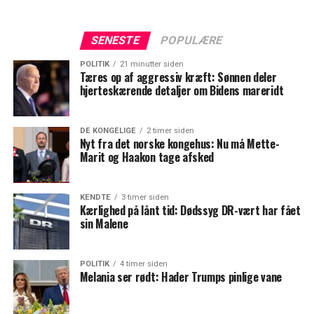
SENESTE
POPULÆRE
POLITIK
21 minutter siden
Tæres op af aggressiv kræft: Sønnen deler
hjerteskærende detaljer om Bidens mareridt
DE KONGELIGE
2 timer siden
Nyt fra det norske kongehus: Nu må Mette-
Marit og Haakon tage afsked
KENDTE
3 timer siden
Kærlighed på lånt tid: Dødssyg DR-vært har fået
sin Malene
POLITIK
4 timer siden
Melania ser rødt: Hader Trumps pinlige vane