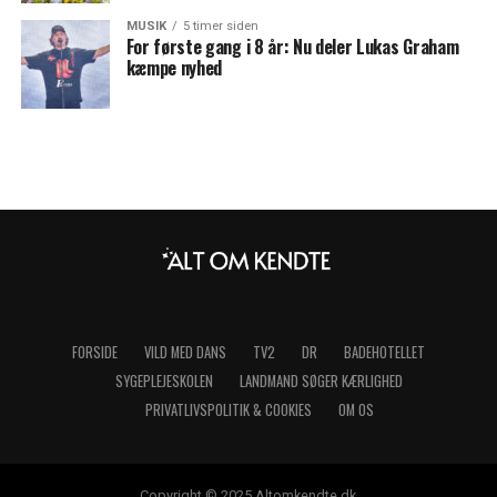
MUSIK
5 timer siden
For første gang i 8 år: Nu deler Lukas Graham
kæmpe nyhed
FORSIDE
VILD MED DANS
TV2
DR
BADEHOTELLET
SYGEPLEJESKOLEN
LANDMAND SØGER KÆRLIGHED
PRIVATLIVSPOLITIK & COOKIES
OM OS
Copyright © 2025 Altomkendte.dk