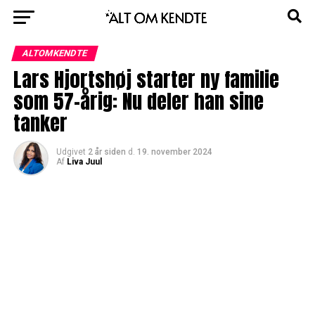
ALTOMKENDTE
Lars Hjortshøj starter ny familie
som 57-årig: Nu deler han sine
tanker
Udgivet
2 år siden
d.
19. november 2024
Af
Liva Juul