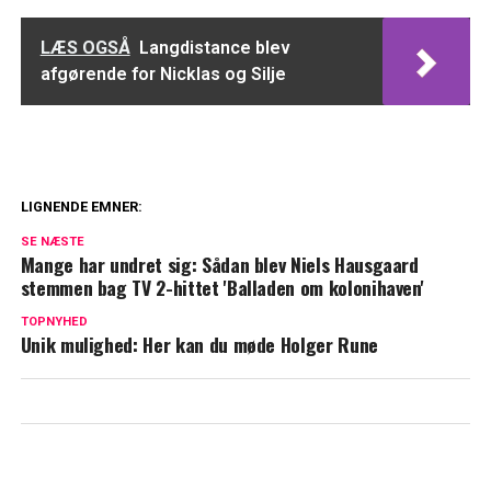
LÆS OGSÅ
Langdistance blev
afgørende for Nicklas og Silje
LIGNENDE EMNER:
Dyb kløft i kongefamilien: William og
SE NÆSTE
Kate vil ikke tilgive
Mange har undret sig: Sådan blev Niels Hausgaard
stemmen bag TV 2-hittet 'Balladen om kolonihaven'
Blachman åbner op om sårbart emne: Her
TOPNYHED
er min diagnose
Unik mulighed: Her kan du møde Holger Rune