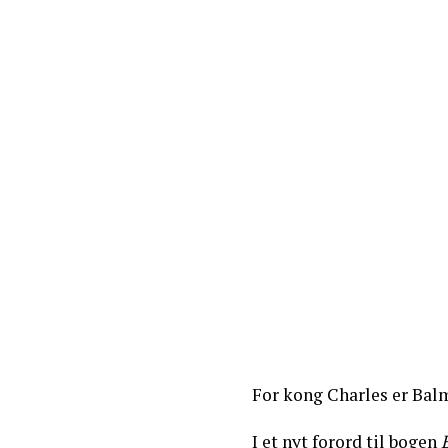
For kong Charles er Balm
I et nyt forord til bogen