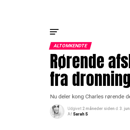
ALTOMKENDTE
Rørende afsl
fra dronning
Nu deler kong Charles rørende det
Udgivet
2 måneder siden
d.
3. ju
Af
Sarah S