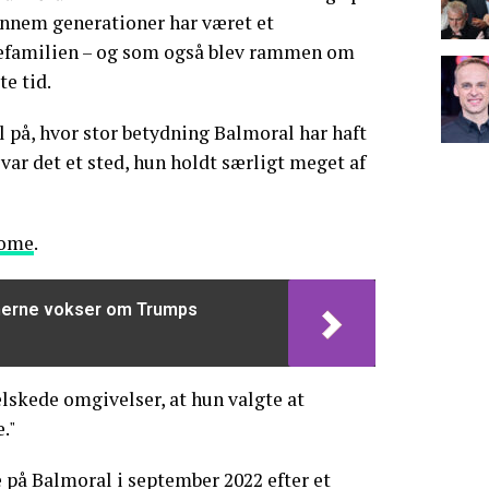
ennem generationer har været et
efamilien – og som også blev rammen om
e tid.
 på, hvor stor betydning Balmoral har haft
var det et sted, hun holdt særligt meget af
ome
.
nerne vokser om Trumps
telskede omgivelser, at hun valgte at
."
 på Balmoral i september 2022 efter et