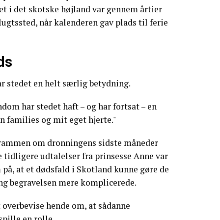
tet i det skotske højland var gennem årtier
lugtssted, når kalenderen gav plads til ferie
ds
r stedet en helt særlig betydning.
dom har stedet haft – og har fortsat – en
n families og mit eget hjerte."
 rammen om dronningens sidste måneder
ge tidligere udtalelser fra prinsesse Anne var
, at et dødsfald i Skotland kunne gøre de
ng begravelsen mere komplicerede.
t overbevise hende om, at sådanne
pille en rolle.