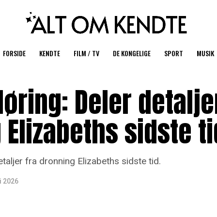
FORSIDE
KENDTE
FILM / TV
DE KONGELIGE
SPORT
MUSIK
øring: Deler detalje
 Elizabeths sidste ti
aljer fra dronning Elizabeths sidste tid.
ni 2026