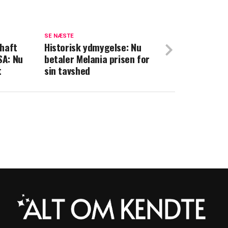
familien: William og Kate vil ikke tilgive
SE NÆSTE
haft
Historisk ydmygelse: Nu
op om sårbart emne: Her er min diagnose
SA: Nu
betaler Melania prisen for
t
sin tavshed