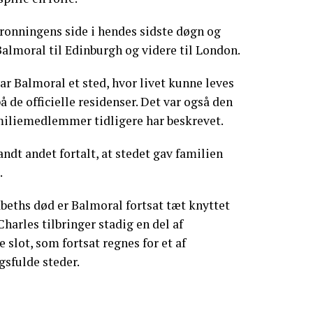
ronningens side i hendes sidste døgn og
Balmoral til Edinburgh og videre til London.
ar Balmoral et sted, hvor livet kunne leves
å de officielle residenser. Det var også den
miliemedlemmer tidligere har beskrevet.
ndt andet fortalt, at stedet gav familien
.
abeths død er Balmoral fortsat tæt knyttet
harles tilbringer stadig en del af
slot, som fortsat regnes for et af
sfulde steder.