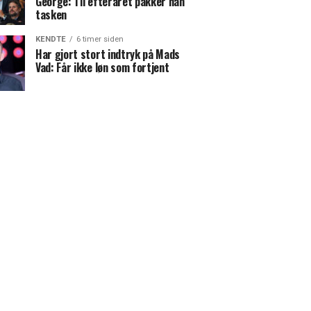
George: Til efteråret pakker han
tasken
KENDTE
6 timer siden
Har gjort stort indtryk på Mads
Vad: Får ikke løn som fortjent