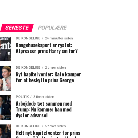
SENESTE
POPULÆRE
DE KONGELIGE
24 minutter siden
Kongehusekspert er rystet:
Afpresser prins Harry sin far?
DE KONGELIGE
2 timer siden
Nyt kapitel venter: Kate kæmper
for at beskytte prins George
POLITIK
3 timer siden
Arbejdede tæt sammen med
Trump: Nu kommer han med
dyster advarsel
DE KONGELIGE
5 timer siden
Helt nyt kapitel venter for prins