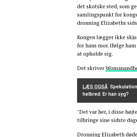
det skotske sted, som g
samlingspunkt for kong
dronning Elizabeths sidst
Kongen lægger ikke skjul
for hans mor. Ifølge ham 
at opholde sig.
Det skriver
Womanandh
LÆS OGSÅ
Spekulatio
helbred: Er han syg?
"Det var her, i disse høj
tilbringe sine sidste dage
Dronning Elizabeth døde