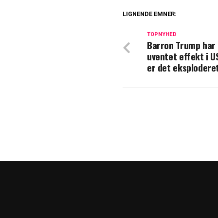
LIGNENDE EMNER:
Dyb kløft i konge
TOPNYHED
Barron Trump har 
Blachman åbner 
uventet effekt i U
er det eksplodere