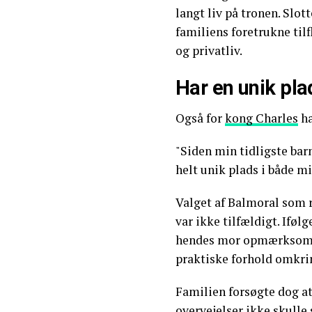
langt liv på tronen. Slot
familiens foretrukne tilf
og privatliv.
Har en unik pla
Også for
kong Charles
ha
"Siden min tidligste barn
helt unik plads i både mi
Valget af Balmoral som
var ikke tilfældigt. Iføl
hendes mor opmærksom på
praktiske forhold omkri
Familien forsøgte dog a
overvejelser ikke skulle s