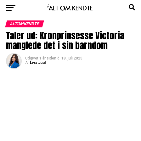
ALTOMKENDTE
Taler ud: Kronprinsesse Victoria
manglede det i sin barndom
Udgivet
1 år siden
d.
18. juli 2025
Af
Liva Juul