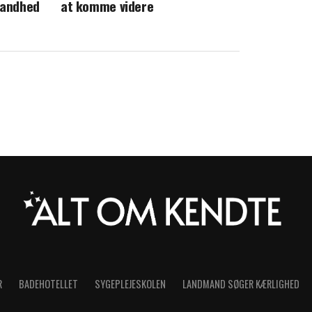
sandhed
at komme videre
R
BADEHOTELLET
SYGEPLEJESKOLEN
LANDMAND SØGER KÆRLIGHED