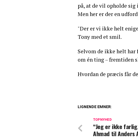
på, at de vil opholde sig
Men her er der en udford
"Der er vi ikke helt enig
Tony med et smil.
Selvom de ikke helt har 
om én ting – fremtiden 
Hvordan de præcis får det
LIGNENDE EMNER:
Dyb kløft i konge
TOPNYHED
“Jeg er ikke farlig
Blachman åbner 
Ahmad til Anders 