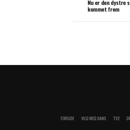
Nu er den dystre 
kommet frem
FORSIDE
VILD MED DANS
TV2
D