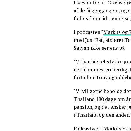
I sæson tre af "Grænselø
af de få gengangere, og s
fælles fremtid – en rejse
I podcasten "
Markus og R
med Just Eat, afslører To
Saiyan ikke ser ens på.
"Vi har fået et stykke jo
dertil er næsten færdig. P
fortæller Tony og uddyb
"Vi vil gerne beholde det 
Thailand 180 dage om åre
pension, og det ønsker je
i Thailand og den anden
Podcastvært Markus Eklu