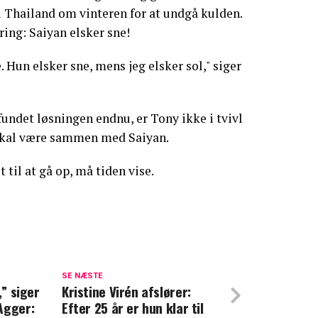
 i Thailand om vinteren for at undgå kulden.
ring: Saiyan elsker sne!
e. Hun elsker sne, mens jeg elsker sol," siger
fundet løsningen endnu, er Tony ikke i tvivl
skal være sammen med Saiyan.
 til at gå op, må tiden vise.
familien: William og Kate vil ikke tilgive
SE NÆSTE
,” siger
Kristine Virén afslører:
op om sårbart emne: Her er min diagnose
Agger:
Efter 25 år er hun klar til