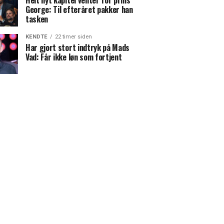
Helt nyt kapitel venter for prins
George: Til efteråret pakker han
tasken
KENDTE
22 timer siden
Har gjort stort indtryk på Mads
Vad: Får ikke løn som fortjent