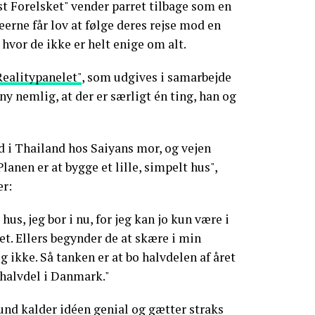
st Forelsket" vender parret tilbage som en
eerne får lov at følge deres rejse mod en
, hvor de ikke er helt enige om alt.
ealitypanelet"
, som udgives i samarbejde
ny nemlig, at der er særligt én ting, han og
rd i Thailand hos Saiyans mor, og vejen
lanen er at bygge et lille, simpelt hus",
er:
hus, jeg bor i nu, for jeg kan jo kun være i
t. Ellers begynder de at skære i min
g ikke. Så tanken er at bo halvdelen af året
 halvdel i Danmark."
nd kalder idéen genial og gætter straks