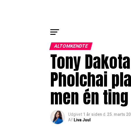
ALTOMKENDTE
Tony Dakota
Pholchai pl
men én ting
Udgivet
1 år siden
d.
25. marts 2
Af
Liva Juul