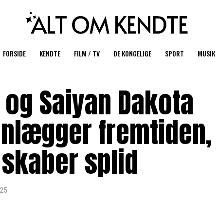
FORSIDE
KENDTE
FILM / TV
DE KONGELIGE
SPORT
MUSIK
 og Saiyan Dakota
anlægger fremtiden,
 skaber splid
025