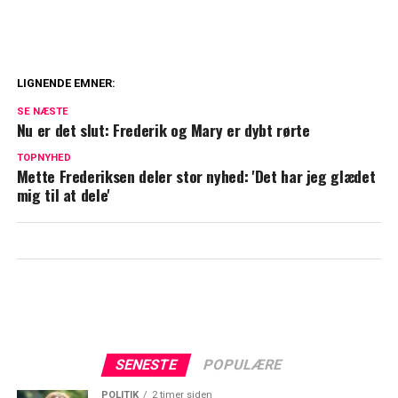
LIGNENDE EMNER:
Dyb kløft i kongefamilien: William og
SE NÆSTE
Kate vil ikke tilgive
Nu er det slut: Frederik og Mary er dybt rørte
TOPNYHED
Blachman åbner op om sårbart emne: Her
Mette Frederiksen deler stor nyhed: 'Det har jeg glædet
er min diagnose
mig til at dele'
SENESTE
POPULÆRE
POLITIK
2 timer siden