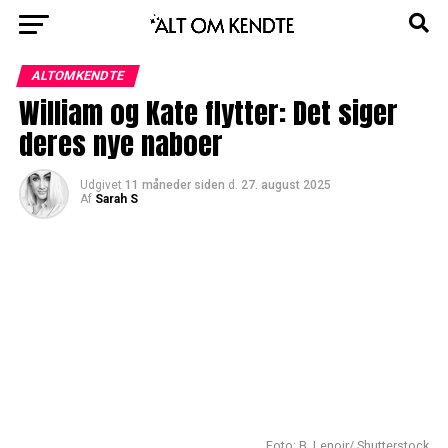
ALTOMKENDTE
William og Kate flytter: Det siger
deres nye naboer
Udgivet
11 måneder siden
d.
27. august 2025
Af
Sarah S
Foto: B. Lenoir/ Shutterstock