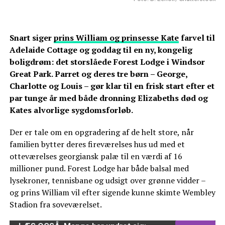
Snart siger
prins William og prinsesse Kate
farvel til
Adelaide Cottage og goddag til en ny, kongelig
boligdrøm: det storslåede Forest Lodge i Windsor
Great Park. Parret og deres tre børn – George,
Charlotte og Louis – gør klar til en frisk start efter et
par tunge år med både dronning Elizabeths død og
Kates alvorlige sygdomsforløb.
Der er tale om en opgradering af de helt store, når
familien bytter deres fireværelses hus ud med et
otteværelses georgiansk palæ til en værdi af 16
millioner pund. Forest Lodge har både balsal med
lysekroner, tennisbane og udsigt over grønne vidder –
og prins William vil efter sigende kunne skimte Wembley
Stadion fra soveværelset.