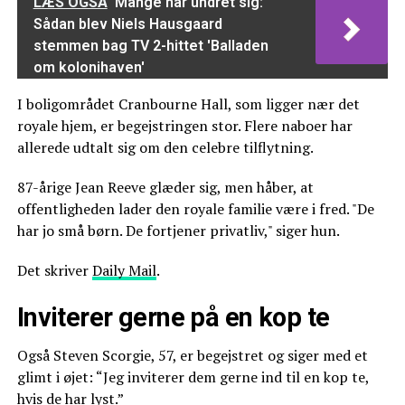
LÆS OGSÅ
Mange har undret sig:
Sådan blev Niels Hausgaard
stemmen bag TV 2-hittet 'Balladen
om kolonihaven'
I boligområdet Cranbourne Hall, som ligger nær det
royale hjem, er begejstringen stor. Flere naboer har
allerede udtalt sig om den celebre tilflytning.
87-årige Jean Reeve glæder sig, men håber, at
offentligheden lader den royale familie være i fred. "De
har jo små børn. De fortjener privatliv," siger hun.
Det skriver
Daily Mail
.
Inviterer gerne på en kop te
Også Steven Scorgie, 57, er begejstret og siger med et
glimt i øjet: “Jeg inviterer dem gerne ind til en kop te,
hvis de har lyst.”