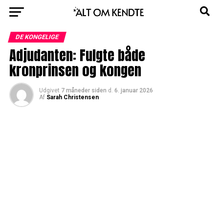
DE KONGELIGE
Adjudanten: Fulgte både
kronprinsen og kongen
Udgivet
7 måneder siden
d.
6. januar 2026
Af
Sarah Christensen