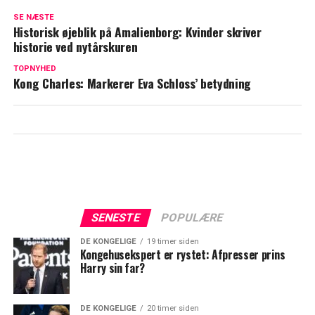
Christian styrer Danmark
SE NÆSTE
Historisk øjeblik på Amalienborg: Kvinder skriver
Kongefamilien på sommerferie: Hvad
historie ved nytårskuren
med børnene?
TOPNYHED
Kong Charles: Markerer Eva Schloss’ betydning
SENESTE
POPULÆRE
DE KONGELIGE
19 timer siden
Kongehusekspert er rystet: Afpresser prins
Harry sin far?
DE KONGELIGE
20 timer siden