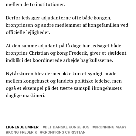
mellem de to institutioner.
Derfor ledsager adjudanterne ofte både kongen,
kronprinsen og andre medlemmer af kongefamilien ved
officielle lejligheder.
At den samme adjudant på få dage har ledsaget både
kronprins Christian og kong Frederik, giver et sjældent
indblik i det koordinerede arbejde bag kulisserne.
Nytårskuren blev dermed ikke kun et synligt møde
mellem kongehuset og landets politiske ledelse, men
også et eksempel på det tætte samspil i kongehusets
daglige maskineri.
LIGNENDE EMNER:
DET DANSKE KONGEHUS
DRONNING MARY
KONG FREDERIK
KRONPRINS CHRISTIAN
Frederik og Mary på hemmelig tur: