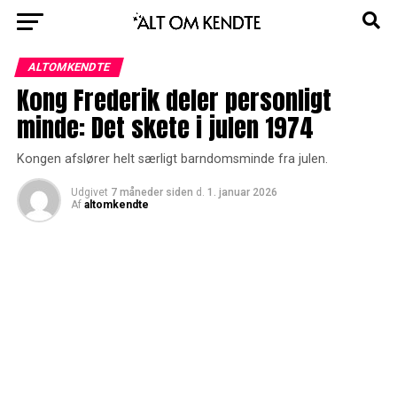
ALTOMKENDTE
Kong Frederik deler personligt
minde: Det skete i julen 1974
Kongen afslører helt særligt barndomsminde fra julen.
Udgivet
7 måneder siden
d.
1. januar 2026
Af
altomkendte