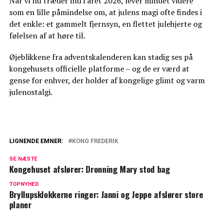
Når vi nu træder ind i året 2026, lever mindet videre
som en lille påmindelse om, at julens magi ofte findes i
det enkle: et gammelt fjernsyn, en flettet julehjerte og
følelsen af at høre til.
Øjeblikkene fra adventskalenderen kan stadig ses på
kongehusets officielle platforme – og de er værd at
gense for enhver, der holder af kongelige glimt og varm
jule­nostalgi.
LIGNENDE EMNER:
KONG FREDERIK
Kongehuset med overraskende melding:
SE NÆSTE
Traditioner bliver moderniseret
Kongehuset afslører: Dronning Mary stod bag
Danskerne har talt: Her er hvad de
TOPNYHED
Bryllupsklokkerne ringer: Janni og Jeppe afslører store
forventer af kong Frederik
planer