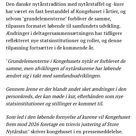
Den danske nytårstradition med nytårstaffel og -kure
har været en fast bestanddel af Kongehuset i årtier, og
selvom "grundelementerne" forbliver de samme,
tilpasses formatet løbende til samfundets udvikling.
Ændringer i deltagersammensætningen har tidligere
reflekteret nye statsinstitutioner og roller, og denne
tilpasning fortsætter i de kommende år.
"
Grundelementerne i Kongehusets nytår er forblevet de
samme, men afviklingen af nytårskurene har løbende
ændret sig i takt med samfundsudviklingen.
Gennem årene er der blandt andet sket ændringer i den
personkreds, der kan møde i kur, efterhånden som nye
statsinstitutioner og stillinger er kommet til.
Som led i den løbende fornyelse af kurene vil Kongehuset
frem mod 2026 foretage en trinvis justering af Store
Nytårskur.
" skriver kongehuset i en pressemeddelelse.