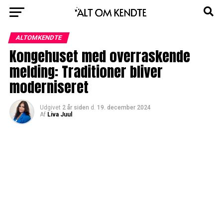
ALTOMKENDTE
Kongehuset med overraskende
melding: Traditioner bliver
moderniseret
Udgivet
2 år siden
d.
19. december 2024
Af
Liva Juul