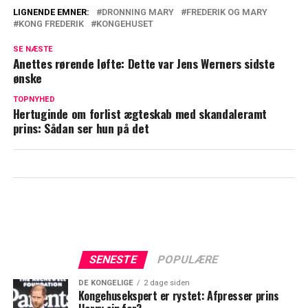
LIGNENDE EMNER:
DRONNING MARY
FREDERIK OG MARY
KONG FREDERIK
KONGEHUSET
Stor spænding breder sig: Dronning Mary
og kong Frederik bryder særlig tradition
SE NÆSTE
Anettes rørende løfte: Dette var Jens Werners sidste
Kongehuset i modvind: "Et trist signal at
ønske
sende"
TOPNYHED
Hertuginde om forlist ægteskab med skandaleramt
prins: Sådan ser hun på det
SENESTE
POPULÆRE
DE KONGELIGE
2 dage siden
Kongehusekspert er rystet: Afpresser prins