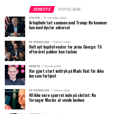
SENESTE
POPULÆRE
POLITIK
27 minutter siden
Arbejdede tæt sammen med Trump: Nu kommer
han med dyster advarsel
DE KONGELIGE
2 timer siden
Helt nyt kapitel venter for prins George: Til
efteråret pakker han tasken
KENDTE
3 timer siden
Har gjort stort indtryk på Mads Vad: Får ikke
løn som fortjent
DE KONGELIGE
4 timer siden
Vil ikke være spærret inde på slottet: Nu
forsøger Marius at smide lænken