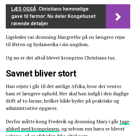
LÆS OGSÅ
Christians hemmelige
gave til farmor: Nu deler Kongehuset
rørende detaljer
Ligeledes var dronning Margrethe på en længere rejse
til Østen og Sydamerika i sin ungdom.
Og nu er det altså blevet kronprins Christians tur.
Savnet bliver stort
Han rejste i går til det østlige Afrika, hvor der venter
ham et længere ophold. Her skal han indgå i den daglige
drift af to farme, hvilket både byder på praktiske og
administrative opgaver.
Derfor måtte kong Frederik og dronning Mary i går
tage
afsked med kronprinsen
, og selvom ens børn er blevet
voksne - så er afskeden ikke altid nem.