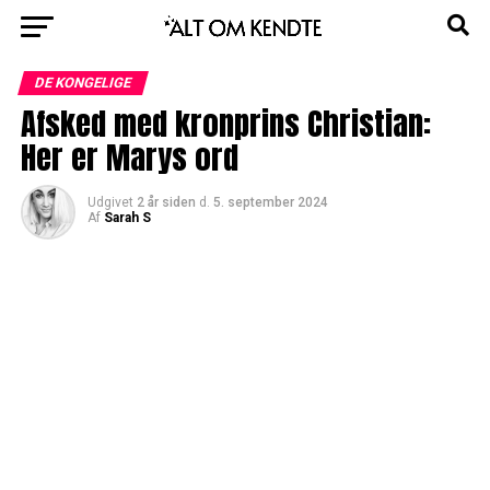
DE KONGELIGE
Afsked med kronprins Christian:
Her er Marys ord
Udgivet
2 år siden
d.
5. september 2024
Af
Sarah S