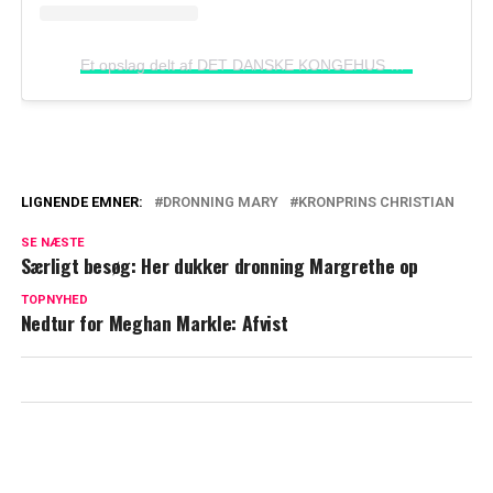
Et opslag delt af DET DANSKE KONGEHUS
(@detdans
LIGNENDE EMNER:
DRONNING MARY
KRONPRINS CHRISTIAN
Tårerne trillede: Særlige ord rørte
SE NÆSTE
dronning Mary
Særligt besøg: Her dukker dronning Margrethe op
Kronprins Christian vækker opsigt:
TOPNYHED
Nedtur for Meghan Markle: Afvist
Træder i sin mors fodspor