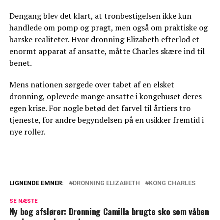
Dengang blev det klart, at tronbestigelsen ikke kun
handlede om pomp og pragt, men også om praktiske og
barske realiteter. Hvor dronning Elizabeth efterlod et
enormt apparat af ansatte, måtte Charles skære ind til
benet.
Mens nationen sørgede over tabet af en elsket
dronning, oplevede mange ansatte i kongehuset deres
egen krise. For nogle betød det farvel til årtiers tro
tjeneste, for andre begyndelsen på en usikker fremtid i
nye roller.
LIGNENDE EMNER:
DRONNING ELIZABETH
KONG CHARLES
Dronning Elizabeths sidste minutter:
SE NÆSTE
Derfor nåede Charles ikke frem
Ny bog afslører: Dronning Camilla brugte sko som våben