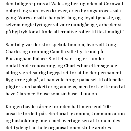
den tidligere prins af Wales og hertuginden af Cornwall
ophørt, og som loven kræver, er en høringsproces sat i
gang. Vores ansatte har ydet lang og loyal tjeneste, og
selvom nogle fyringer vil være uundgåelige, arbejder vi
på højtryk for at finde alternative roller til flest muligt.”
Samtidig var der stor spekulation om, hvorvidt kong
Charles og dronning Camilla ville flytte ind på
Buckingham Palace. Slottet var – og er – under
omfattende renovering, og Charles har efter sigende
aldrig været særlig begejstret for at bo der permanent.
Rygterne gik på, at han ville bruge paladset til officielle
pligter som banketter og audiens, men fortsætte med at
have Clarence House som sin base i London.
Kongen havde i årene forinden haft mere end 100
ansatte fordelt på sekretariat, økonomi, kommunikation
og husholdning, men med overtagelsen af tronen blev
det tydeligt, at hele organisationen skulle ændres.