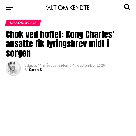
DE KONGELIGE
Chok ved hoffet: Kong Charles’
ansatte fik fyringsbrev midt i
sorgen
Udgivet
11 måneder siden
d.
1. september 2025
Af
Sarah S