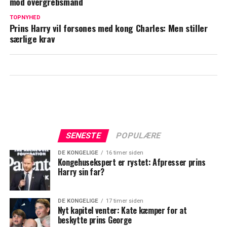
mod overgrebsmand
Nyt portræt af kong Charles forarger
TOPNYHED
Prins Harry vil forsones med kong Charles: Men stiller
særlige krav
SENESTE
POPULÆRE
DE KONGELIGE
16 timer siden
Kongehusekspert er rystet: Afpresser prins
Harry sin far?
DE KONGELIGE
17 timer siden
Nyt kapitel venter: Kate kæmper for at
beskytte prins George