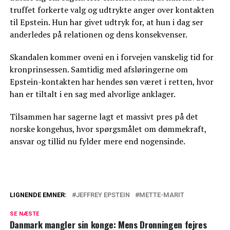
truffet forkerte valg og udtrykte anger over kontakten
til Epstein. Hun har givet udtryk for, at hun i dag ser
anderledes på relationen og dens konsekvenser.
Skandalen kommer oveni en i forvejen vanskelig tid for
kronprinsessen. Samtidig med afsløringerne om
Epstein-kontakten har hendes søn været i retten, hvor
han er tiltalt i en sag med alvorlige anklager.
Tilsammen har sagerne lagt et massivt pres på det
norske kongehus, hvor spørgsmålet om dømmekraft,
ansvar og tillid nu fylder mere end nogensinde.
LIGNENDE EMNER:
JEFFREY EPSTEIN
METTE-MARIT
Ryster Norge: Chokbeskeder fra Mette-
SE NÆSTE
Marit til Epstein afsløret
Danmark mangler sin konge: Mens Dronningen fejres