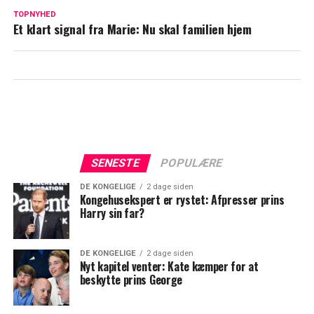
Mette-Marit bryder tavsheden for første
TOPNYHED
Et klart signal fra Marie: Nu skal familien hjem
gang efter sønnens skandale
SENESTE
POPULÆRE
DE KONGELIGE
2 dage siden
Kongehusekspert er rystet: Afpresser prins
Harry sin far?
DE KONGELIGE
2 dage siden
Nyt kapitel venter: Kate kæmper for at
beskytte prins George