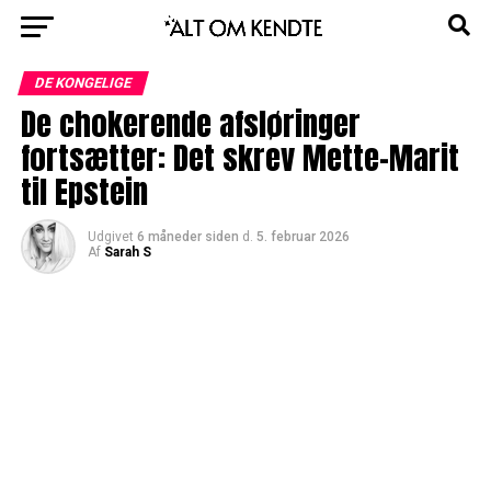
DE KONGELIGE
De chokerende afsløringer
fortsætter: Det skrev Mette-Marit
til Epstein
Udgivet
6 måneder siden
d.
5. februar 2026
Af
Sarah S