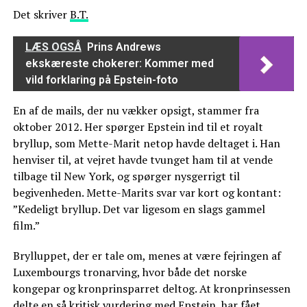
Det skriver
B.T.
LÆS OGSÅ
Prins Andrews
ekskæreste chokerer: Kommer med
vild forklaring på Epstein-foto
En af de mails, der nu vækker opsigt, stammer fra
oktober 2012. Her spørger Epstein ind til et royalt
bryllup, som Mette-Marit netop havde deltaget i. Han
henviser til, at vejret havde tvunget ham til at vende
tilbage til New York, og spørger nysgerrigt til
begivenheden. Mette-Marits svar var kort og kontant:
”Kedeligt bryllup. Det var ligesom en slags gammel
film.”
Brylluppet, der er tale om, menes at være fejringen af
Luxembourgs tronarving, hvor både det norske
kongepar og kronprinsparret deltog. At kronprinsessen
delte en så kritisk vurdering med Epstein, har fået