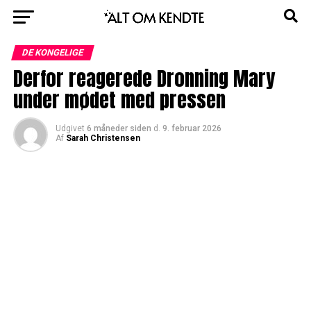
DE KONGELIGE
Derfor reagerede Dronning Mary
under mødet med pressen
Udgivet
6 måneder siden
d.
9. februar 2026
Af
Sarah Christensen