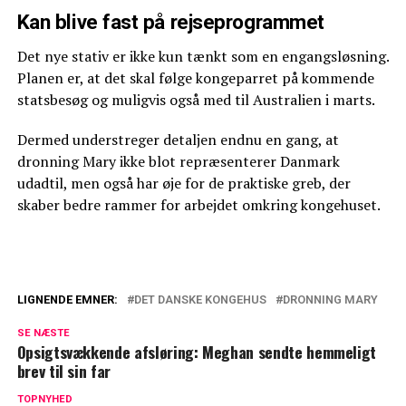
Kan blive fast på rejseprogrammet
Det nye stativ er ikke kun tænkt som en engangsløsning.
Planen er, at det skal følge kongeparret på kommende
statsbesøg og muligvis også med til Australien i marts.
Dermed understreger detaljen endnu en gang, at
dronning Mary ikke blot repræsenterer Danmark
udadtil, men også har øje for de praktiske greb, der
skaber bedre rammer for arbejdet omkring kongehuset.
LIGNENDE EMNER:
DET DANSKE KONGEHUS
DRONNING MARY
Kongefamilien på sommerferie: Hvad
SE NÆSTE
med børnene?
Opsigtsvækkende afsløring: Meghan sendte hemmeligt
brev til sin far
Forlænger ferien – Nu træder mor i
karakter
TOPNYHED