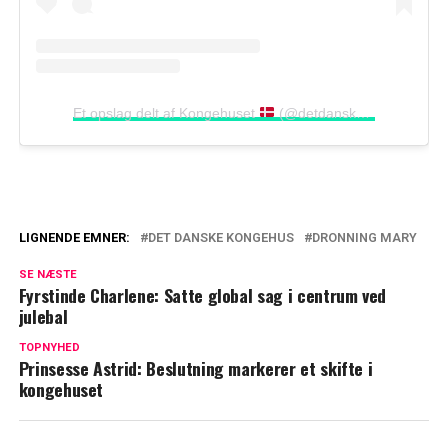
Et opslag delt af Kongehuset
(@detdanskekongehus)
LIGNENDE EMNER:
DET DANSKE KONGEHUS
DRONNING MARY
Kongefamilien på sommerferie: Hvad
SE NÆSTE
med børnene?
Fyrstinde Charlene: Satte global sag i centrum ved
julebal
Forlænger ferien – Nu træder mor i
karakter
TOPNYHED
Prinsesse Astrid: Beslutning markerer et skifte i
kongehuset