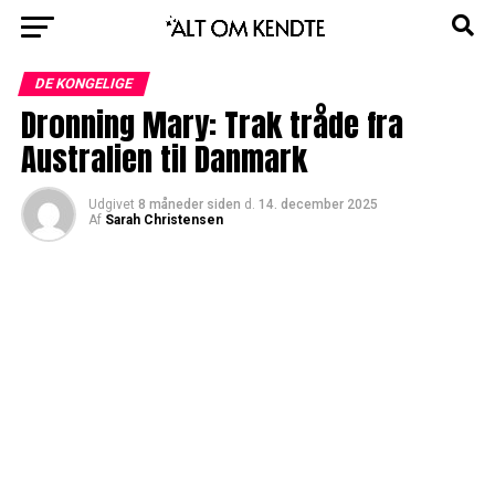
DE KONGELIGE
Dronning Mary: Trak tråde fra
Australien til Danmark
Udgivet
8 måneder siden
d.
14. december 2025
Af
Sarah Christensen