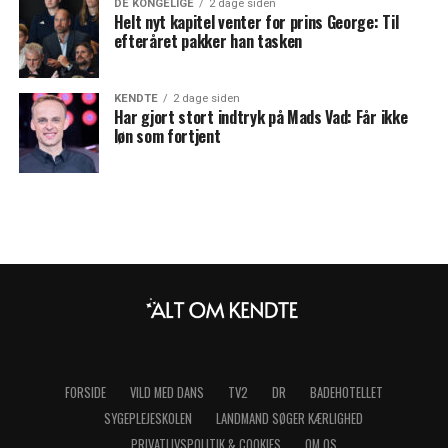
DE KONGELIGE
2 dage siden
Helt nyt kapitel venter for prins George: Til
efteråret pakker han tasken
KENDTE
2 dage siden
Har gjort stort indtryk på Mads Vad: Får ikke
løn som fortjent
FORSIDE
VILD MED DANS
TV2
DR
BADEHOTELLET
SYGEPLEJESKOLEN
LANDMAND SØGER KÆRLIGHED
PRIVATLIVSPOLITIK & COOKIES
OM OS