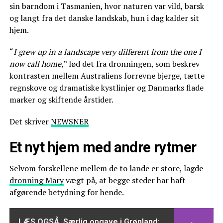
sin barndom i Tasmanien, hvor naturen var vild, barsk
og langt fra det danske landskab, hun i dag kalder sit
hjem.
“
I grew up in a landscape very different from the one I
now call home,
” lød det fra dronningen, som beskrev
kontrasten mellem Australiens forrevne bjerge, tætte
regnskove og dramatiske kystlinjer og Danmarks flade
marker og skiftende årstider.
Det skriver
NEWSNER
Et nyt hjem med andre rytmer
Selvom forskellene mellem de to lande er store, lagde
dronning Mary
vægt på, at begge steder har haft
afgørende betydning for hende.
LÆS OGSÅ
Særlig opgave i Grønland: