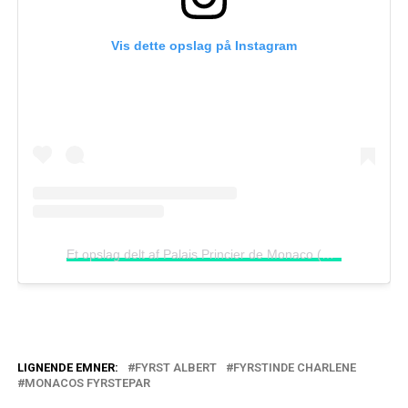
Vis dette opslag på Instagram
Et opslag delt af Palais Princier de Monaco (@palaisprincierdemonaco)
LIGNENDE EMNER:
FYRST ALBERT
FYRSTINDE CHARLENE
MONACOS FYRSTEPAR
Fyrstinde Charlene: Fandt ny mening efter