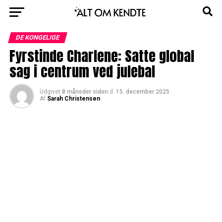
DE KONGELIGE
Fyrstinde Charlene: Satte global
sag i centrum ved julebal
Udgivet
8 måneder siden
d.
15. december 2025
Af
Sarah Christensen