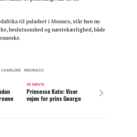
afrika til paladset i Monaco, står hun nu
tyrke, beslutsomhed og næstekærlighed, både
enneske.
E CHARLENE
MONACO
Dette er strengt forbudt for børnene hos
SE NÆSTE
Sådan
Prinsesse Kate: Viser
ørnene
vejen for prins George
brød kongelig tradition: Det har det
 Middleton