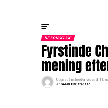
DE KONGELIGE
Fyrstinde Ch
mening efte
Udgivet
9 måneder siden
d.
11. 
Af
Sarah Christensen