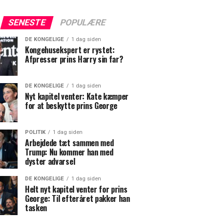
SENESTE
POPULÆRE
DE KONGELIGE
1 dag siden
Kongehusekspert er rystet:
Afpresser prins Harry sin far?
DE KONGELIGE
1 dag siden
Nyt kapitel venter: Kate kæmper
for at beskytte prins George
POLITIK
1 dag siden
Arbejdede tæt sammen med
Trump: Nu kommer han med
dyster advarsel
DE KONGELIGE
1 dag siden
Helt nyt kapitel venter for prins
George: Til efteråret pakker han
tasken