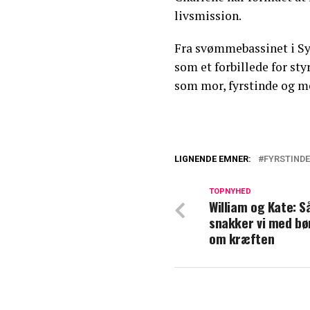
livsmission.
Fra svømmebassinet i Syd
som et forbillede for s
som mor, fyrstinde og m
LIGNENDE EMNER:
FYRSTIND
Afslører regel: 
William og Kate
TOPNYHED
William og Kate: 
snakker vi med b
Prinsesse Diana 
om kræften
betydet for Kate