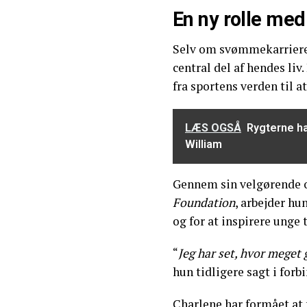
En ny rolle med
Selv om svømmekarrieren
central del af hendes liv
fra sportens verden til a
LÆS OGSÅ
Rygterne ha
William
Gennem sin velgørende 
Foundation
, arbejder hu
og for at inspirere unge t
“
Jeg har set, hvor meget 
hun tidligere sagt i for
Charlene har formået at f