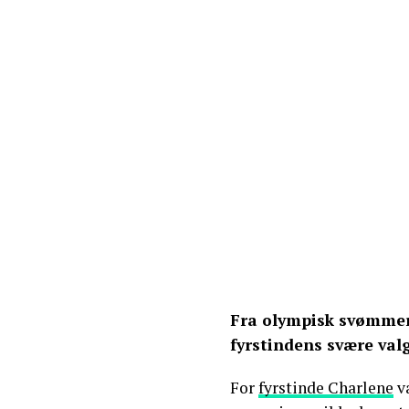
Fra olympisk svømmer 
fyrstindens svære val
For
fyrstinde Charlene
va