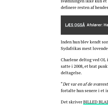
svømningen ikke kun et fa
definere resten af hendes 
LÆS OGSÅ
Afslører: H
Inden hun blev kendt som
Sydafrikas mest lovende 
Charlene deltog ved OL i
satte i 2008, et brat p
deltagelse.
“
Det var en af de sværest
fortalte hun senere i et
Det skriver
BILLED BLA