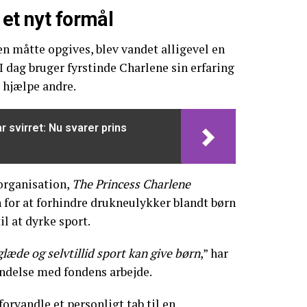
 et nyt formål
 måtte opgives, blev vandet alligevel en
. I dag bruger fyrstinde Charlene sin erfaring
t hjælpe andre.
r svirret: Nu svarer prins
organisation,
The Princess Charlene
n for at forhindre drukneulykker blandt børn
il at dyrke sport.
glæde og selvtillid sport kan give børn
,” har
bindelse med fondens arbejde.
orvandle et personligt tab til en