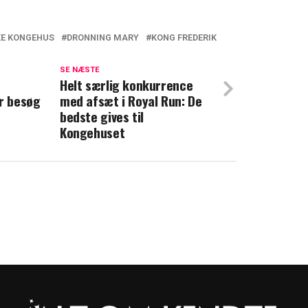
KE KONGEHUS
DRONNING MARY
KONG FREDERIK
på sommerferie: Hvad med børnene?
SE NÆSTE
 – Nu træder mor i karakter
Helt særlig konkurrence
er besøg
med afsæt i Royal Run: De
bedste gives til
Kongehuset