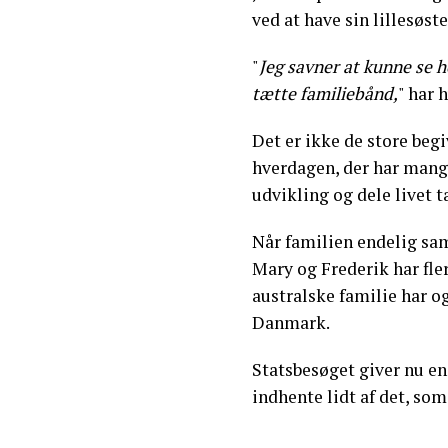
ved at have sin lillesøst
"
Jeg savner at kunne se h
tætte familiebånd,
" har 
Det er ikke de store beg
hverdagen, der har mangl
udvikling og dele livet 
Når familien endelig saml
Mary og Frederik har fler
australske familie har o
Danmark.
Statsbesøget giver nu e
indhente lidt af det, som