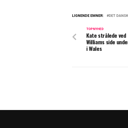
LIGNENDE EMNER:
DET DANS
Kongefamilien 
TOPNYHED
Kate strålede ved
Forlænger ferien
Williams side und
i Wales