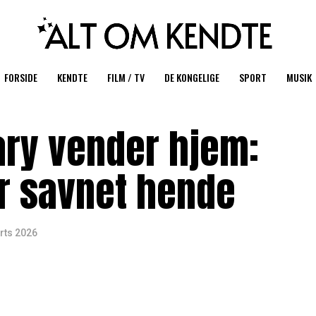
FORSIDE
KENDTE
FILM / TV
DE KONGELIGE
SPORT
MUSIK
ry vender hjem:
r savnet hende
rts 2026