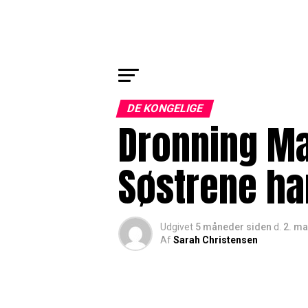
DE KONGELIGE
Dronning Ma
Søstrene ha
Udgivet
5 måneder siden
d.
2. ma
Af
Sarah Christensen