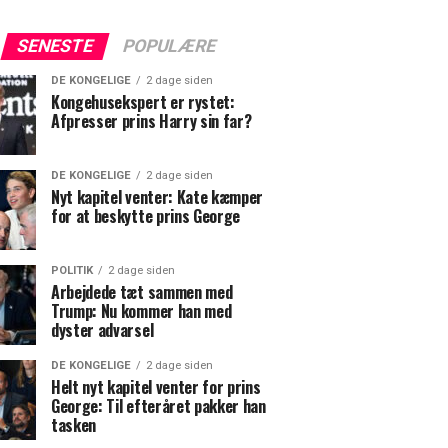
SENESTE
POPULÆRE
DE KONGELIGE
2 dage siden
Kongehusekspert er rystet:
Afpresser prins Harry sin far?
DE KONGELIGE
2 dage siden
Nyt kapitel venter: Kate kæmper
for at beskytte prins George
POLITIK
2 dage siden
Arbejdede tæt sammen med
Trump: Nu kommer han med
dyster advarsel
DE KONGELIGE
2 dage siden
Helt nyt kapitel venter for prins
George: Til efteråret pakker han
tasken