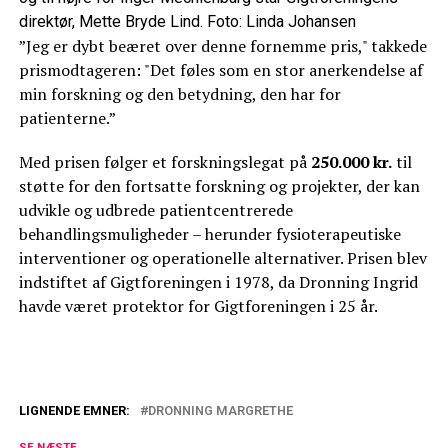
direktør, Mette Bryde Lind. Foto: Linda Johansen
”Jeg er dybt beæret over denne fornemme pris," takkede
prismodtageren: "Det føles som en stor anerkendelse af
min forskning og den betydning, den har for
patienterne.”
Med prisen følger et forskningslegat på
250.000 kr.
til
støtte for den fortsatte forskning og projekter, der kan
udvikle og udbrede patientcentrerede
behandlingsmuligheder – herunder fysioterapeutiske
interventioner og operationelle alternativer. Prisen blev
indstiftet af Gigtforeningen i 1978, da Dronning Ingrid
havde været protektor for Gigtforeningen i 25 år.
LIGNENDE EMNER:
DRONNING MARGRETHE
Helt paf dronning Margrethe: Blev
SE NÆSTE