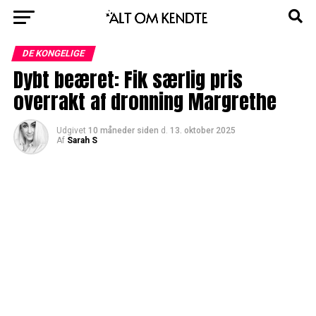
DE KONGELIGE
Dybt beæret: Fik særlig pris
overrakt af dronning Margrethe
Udgivet
10 måneder siden
d.
13. oktober 2025
Af
Sarah S