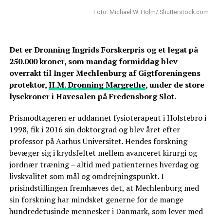
Foto: Michael W. Holm/ Shutterstock.com
Det er Dronning Ingrids Forskerpris og et legat på
250.000 kroner, som mandag formiddag blev
overrakt til Inger Mechlenburg af Gigtforeningens
protektor,
H.M. Dronning Margrethe
, under de store
lysekroner i Havesalen på Fredensborg Slot.
Prismodtageren er uddannet fysioterapeut i Holstebro i
1998, fik i 2016 sin doktorgrad og blev året efter
professor på Aarhus Universitet. Hendes forskning
bevæger sig i krydsfeltet mellem avanceret kirurgi og
jordnær træning – altid med patienternes hverdag og
livskvalitet som mål og omdrejningspunkt. I
prisindstillingen fremhæves det, at Mechlenburg med
sin forskning har mindsket generne for de mange
hundredetusinde mennesker i Danmark, som lever med