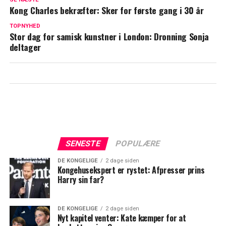
tydeligt rørt
Kong Charles bekræfter: Sker for første gang i 30 år
Dronning Margrethe giver flere millioner
TOPNYHED
Stor dag for samisk kunstner i London: Dronning Sonja
kroner væk: Det er de gået til
deltager
SENESTE
POPULÆRE
DE KONGELIGE
2 dage siden
Kongehusekspert er rystet: Afpresser prins
Harry sin far?
DE KONGELIGE
2 dage siden
Nyt kapitel venter: Kate kæmper for at