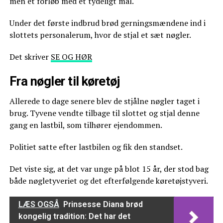
men et forløb med et tydeligt mål.
Under det første indbrud brød gerningsmændene ind i
slottets personalerum, hvor de stjal et sæt nøgler.
Det skriver
SE OG HØR
Fra nøgler til køretøj
Allerede to dage senere blev de stjålne nøgler taget i
brug. Tyvene vendte tilbage til slottet og stjal denne
gang en lastbil, som tilhører ejendommen.
Politiet satte efter lastbilen og fik den standset.
Det viste sig, at det var unge på blot 15 år, der stod bag
både nøgletyveriet og det efterfølgende køretøjstyveri.
LÆS OGSÅ
Prinsesse Diana brød
kongelig tradition: Det har det