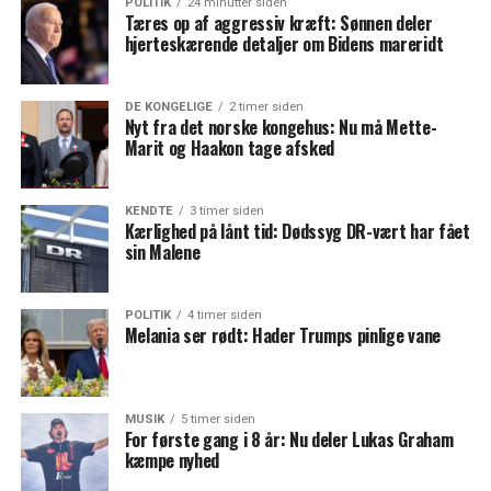
POLITIK
24 minutter siden
Tæres op af aggressiv kræft: Sønnen deler
hjerteskærende detaljer om Bidens mareridt
DE KONGELIGE
2 timer siden
Nyt fra det norske kongehus: Nu må Mette-
Marit og Haakon tage afsked
KENDTE
3 timer siden
Kærlighed på lånt tid: Dødssyg DR-vært har fået
sin Malene
POLITIK
4 timer siden
Melania ser rødt: Hader Trumps pinlige vane
MUSIK
5 timer siden
For første gang i 8 år: Nu deler Lukas Graham
kæmpe nyhed