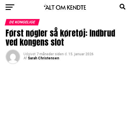
DE KONGELIGE
Først nøgler så køretøj: Indbrud
ved kongens slot
Udgivet
7 måneder siden
d.
15. januar 2026
Af
Sarah Christensen