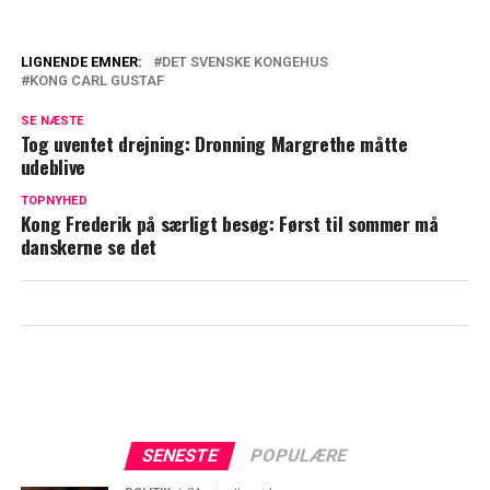
LIGNENDE EMNER:
DET SVENSKE KONGEHUS
KONG CARL GUSTAF
Dronning Silvia fornærmede Japan i
Etikettechok
SE NÆSTE
Tog uventet drejning: Dronning Margrethe måtte
Kong Carl Gustaf: Kongelig badelyst får
udeblive
konsekvenser
TOPNYHED
Kong Frederik på særligt besøg: Først til sommer må
danskerne se det
SENESTE
POPULÆRE