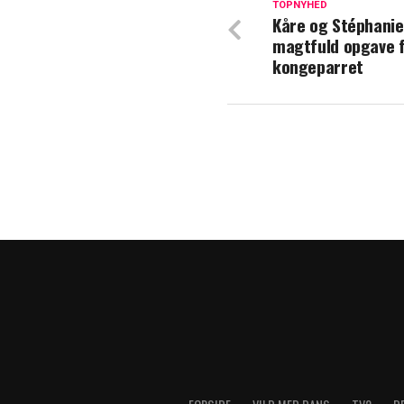
TOPNYHED
Kåre og Stéphanie
Med værdighed o
magtfuld opgave 
tid
kongeparret