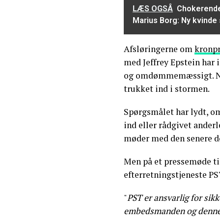
LÆS OGSÅ
Chokerende
Marius Borg: Ny kvinde 
Afsløringerne om
kronpr
med Jeffrey Epstein har 
og omdømmemæssigt. Nu 
trukket ind i stormen.
Spørgsmålet har lydt, o
ind eller rådgivet ander
møder med den senere d
Men på et pressemøde ti
efterretningstjeneste PS
"
PST er ansvarlig for sik
embedsmanden og dennes 