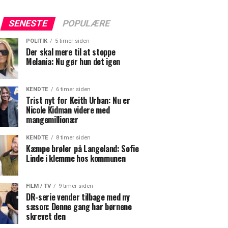
SENESTE
POPULÆRE
POLITIK
5 timer siden
Der skal mere til at stoppe
Melania: Nu gør hun det igen
KENDTE
6 timer siden
Trist nyt for Keith Urban: Nu er
Nicole Kidman videre med
mangemillionær
KENDTE
8 timer siden
Kæmpe brøler på Langeland: Sofie
Linde i klemme hos kommunen
FILM / TV
9 timer siden
DR-serie vender tilbage med ny
sæson: Denne gang har børnene
skrevet den