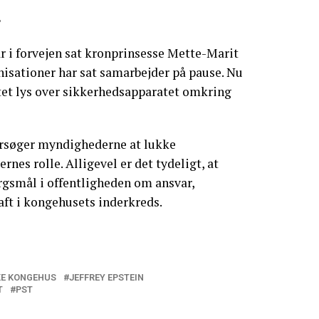
r
r i forvejen sat kronprinsesse Mette-Marit
anisationer har sat samarbejder på pause. Nu
tet lys over sikkerhedsapparatet omkring
rsøger myndighederne at lukke
nes rolle. Alligevel er det tydeligt, at
rgsmål i offentligheden om ansvar,
t i kongehusets inderkreds.
KE KONGEHUS
JEFFREY EPSTEIN
T
PST
r rammer Mette-Marit: Kongehuset