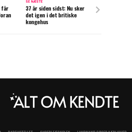
SE NÆSTE
 får
37 år siden sidst: Nu sker
g varme: Mette-Marit inspirerer i svær
foran
det igen i det britiske
kongehus