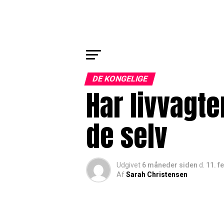
DE KONGELIGE
Har livvagte
de selv
Udgivet
6 måneder siden
d.
11. f
Af
Sarah Christensen