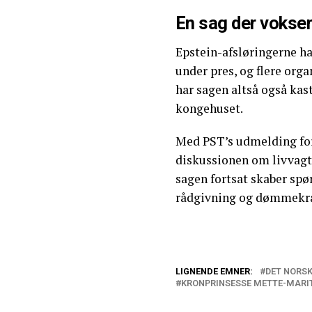
En sag der vokse
Epstein-afsløringerne ha
under pres, og flere org
har sagen altså også kas
kongehuset.
Med PST’s udmelding fo
diskussionen om livvagter
sagen fortsat skaber spø
rådgivning og dømmekraf
LIGNENDE EMNER:
DET NORS
KRONPRINSESSE METTE-MARI
Grove kommenta
reagerer