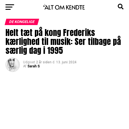
DE KONGELIGE
Helt tæt på kong Frederiks
kærlighed til musik: Ser tilbage på
særlig dag i 1995
Udgivet
2 år siden
d.
13. juni 2024
Af
Sarah S