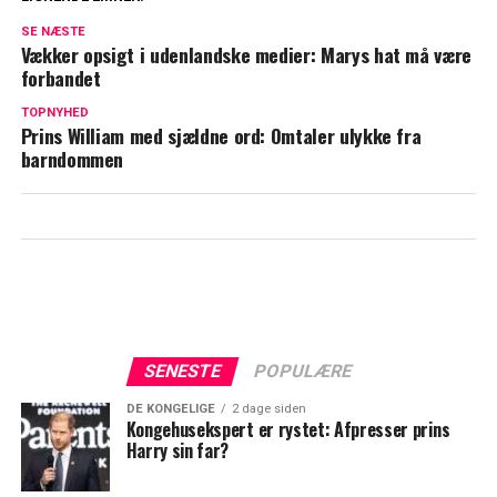
Grev Nikolai sammenligner prins Henrik
SE NÆSTE
med James Bond: "Vil gerne ligne ham"
Vækker opsigt i udenlandske medier: Marys hat må være
forbandet
Sådan knuste William Kates hjerte: Et
TOPNYHED
opkald ændrede alt
Prins William med sjældne ord: Omtaler ulykke fra
barndommen
SENESTE
POPULÆRE
DE KONGELIGE
2 dage siden
Kongehusekspert er rystet: Afpresser prins
Harry sin far?