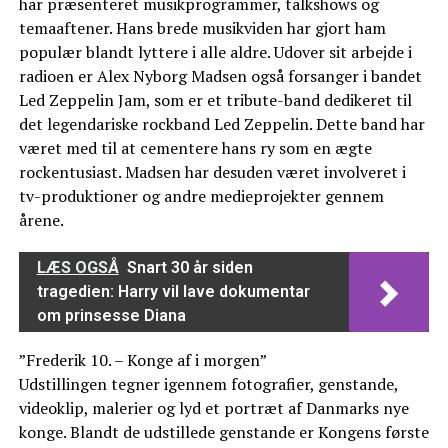
har præsenteret musikprogrammer, talkshows og
temaaftener. Hans brede musikviden har gjort ham
populær blandt lyttere i alle aldre. Udover sit arbejde i
radioen er Alex Nyborg Madsen også forsanger i bandet
Led Zeppelin Jam, som er et tribute-band dedikeret til
det legendariske rockband Led Zeppelin. Dette band har
været med til at cementere hans ry som en ægte
rockentusiast. Madsen har desuden været involveret i
tv-produktioner og andre medieprojekter gennem
årene.
LÆS OGSÅ
Snart 30 år siden
tragedien: Harry vil lave dokumentar
om prinsesse Diana
”Frederik 10. – Konge af i morgen”
Udstillingen tegner igennem fotografier, genstande,
videoklip, malerier og lyd et portræt af Danmarks nye
konge. Blandt de udstillede genstande er Kongens første