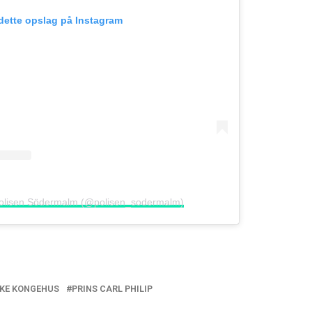
 dette opslag på Instagram
 Polisen Södermalm (@polisen_sodermalm)
SKE KONGEHUS
PRINS CARL PHILIP
e: Sofia bliver hjemme fra årets