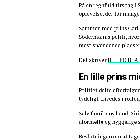
På en regnfuld tirsdag i 
oplevelse, der for mange
Sammen med prins Carl 
Södermalms politi, hvor h
mest spændende pladser i 
Det skriver
BILLED BLA
En lille prins m
Politiet delte efterfølgen
tydeligt trivedes i rolle
Selv familiens hund, Siri
uformelle og hyggelige 
Beslutningen om at tage J