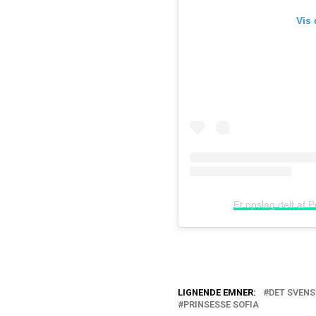
Vis
Et opslag delt af
LIGNENDE EMNER:
DET SVEN
PRINSESSE SOFIA
Mor før prinsess