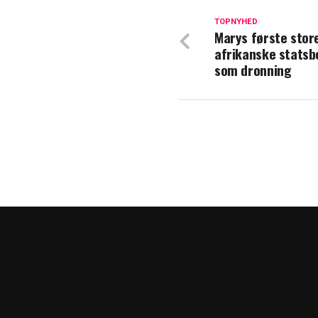
Nobelbanket
TOPNYHED
Marys første stor
Trist melding f
afrikanske stats
som dronning