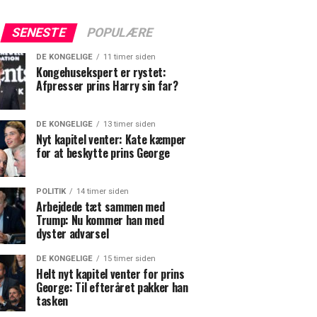
SENESTE
POPULÆRE
DE KONGELIGE
11 timer siden
Kongehusekspert er rystet:
Afpresser prins Harry sin far?
DE KONGELIGE
13 timer siden
Nyt kapitel venter: Kate kæmper
for at beskytte prins George
POLITIK
14 timer siden
Arbejdede tæt sammen med
Trump: Nu kommer han med
dyster advarsel
DE KONGELIGE
15 timer siden
Helt nyt kapitel venter for prins
George: Til efteråret pakker han
tasken