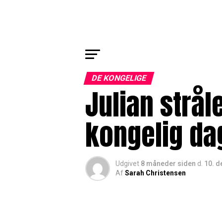
DE KONGELIGE
Julian strål
kongelig dag
Udgivet
8 måneder siden
d.
10. 
Af
Sarah Christensen