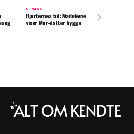
SE NÆSTE
e
Hjerternes tid: Madeleine
ra det svenske kongehus
besøg
viser Mor-datter hygge