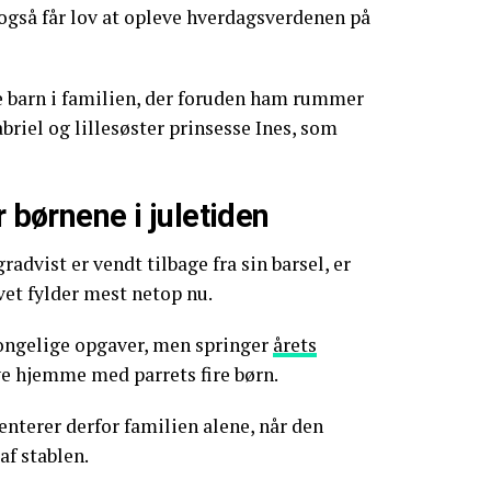
også får lov at opleve hverdagsverdenen på
te barn i familien, der foruden ham rummer
briel og lillesøster prinsesse Ines, som
r børnene i juletiden
radvist er vendt tilbage fra sin barsel, er
ivet fylder mest netop nu.
ongelige opgaver, men springer
årets
ive hjemme med parrets fire børn.
enterer derfor familien alene, når den
af stablen.