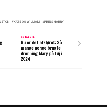
DLETON
KATE OG WILLIAM
PRINS HARRY
Meghan forsøger desperat at forhindre det
spydige kommentar til Meghan: Det sagde
SE NÆSTE
ng
Nu er det afsløret: Så
r
mange penge brugte
dronning Mary på tøj i
2024