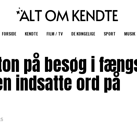
FORSIDE
KENDTE
FILM / TV
DE KONGELIGE
SPORT
MUSIK
ton på besøg i fæng
en indsatte ord på
25