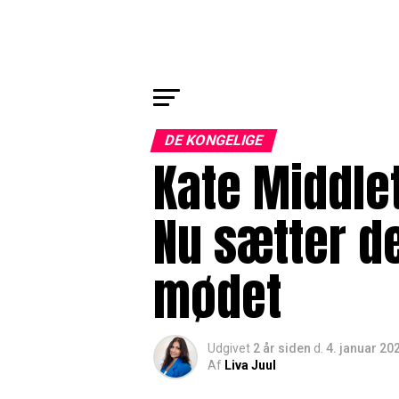
DE KONGELIGE
Kate Middle
Nu sætter d
mødet
Udgivet
2 år siden
d.
4. januar 20
Af
Liva Juul