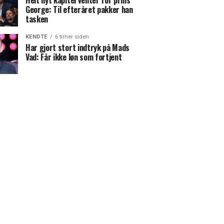
Helt nyt kapitel venter for prins
George: Til efteråret pakker han
tasken
KENDTE
6 timer siden
Har gjort stort indtryk på Mads
Vad: Får ikke løn som fortjent