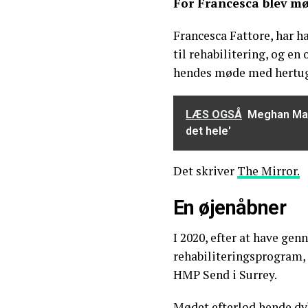
For Francesca blev mø
Francesca Fattore, har h
til rehabilitering, og en
hendes møde med hertu
LÆS OGSÅ
Meghan Mark
det hele'
Det skriver
The Mirror.
En øjenåbner
I 2020, efter at have gen
rehabiliteringsprogram,
HMP Send i Surrey.
Mødet efterlod hende dy