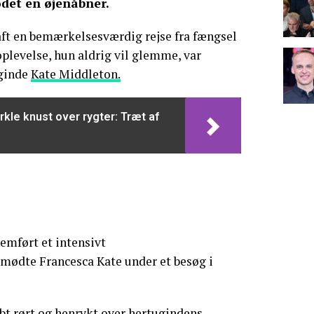
det en øjenåbner.
aft en bemærkelsesværdig rejse fra fængsel
 oplevelse, hun aldrig vil glemme, var
ginde
Kate Middleton.
le knust over rygter: Træt af
nemført et intensivt
 mødte Francesca Kate under et besøg i
bt rørt og henrykt over hertugindens