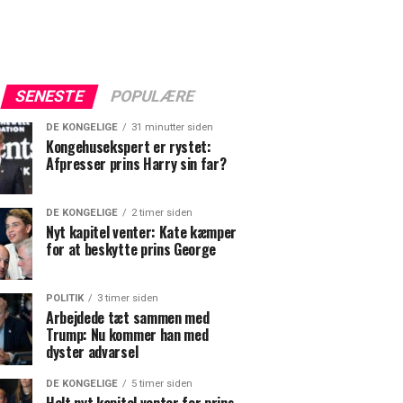
SENESTE
POPULÆRE
DE KONGELIGE
31 minutter siden
Kongehusekspert er rystet:
Afpresser prins Harry sin far?
DE KONGELIGE
2 timer siden
Nyt kapitel venter: Kate kæmper
for at beskytte prins George
POLITIK
3 timer siden
Arbejdede tæt sammen med
Trump: Nu kommer han med
dyster advarsel
DE KONGELIGE
5 timer siden