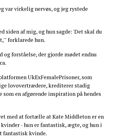
eg var virkelig nervøs, og jeg rystede
ed siden af mig, og hun sagde: 'Det skal du
nt,'" forklarede hun.
d og forståelse, der gjorde mødet endnu
ca.
r platformen UkExFemalePrisoner, som
lige lovovertrædere, krediterer stadig
 som en afgørende inspiration på hendes
et med at fortælle at Kate Middleton er en
kvinder - hun er fantastisk, ægte, og hun i
t fantastisk kvinde.