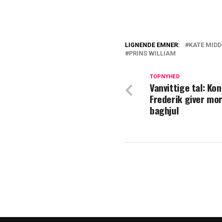
LIGNENDE EMNER:
KATE MID
PRINS WILLIAM
Kilde afslører: 
Prins Williams 
TOPNYHED
Vanvittige tal: Ko
han
Frederik giver mo
baghjul