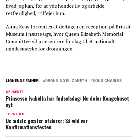
hvad jeg kan, for at yde hendes liv og arbejde
retfærdighed," tilføjer hun.
Anna Keay forventes at deltage i en reception på British
Museum i næste uge, hvor Queen Elizabeth Memorial
Committee vil præsentere forslag til et nationalt
mindesmærke for dronningen.
LIGNENDE EMNER:
DRONNING ELIZABETH
KONG CHARLES
Dronning Elizabeths sidste minutter:
SE NÆSTE
Derfor nåede Charles ikke frem
Prinsesse Isabella har fødselsdag: Nu deler Kongehuset
nyt
Chok ved hoffet: Kong Charles’ ansatte fik
fyringsbrev midt i sorgen
TOPNYHED
De sidste gæster afslører: Så vild var
Konfirmationsfesten