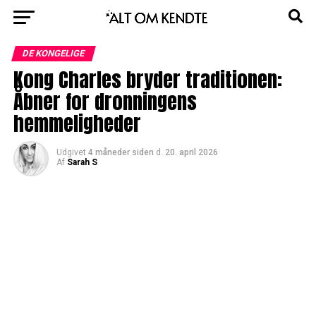
DE KONGELIGE
Kong Charles bryder traditionen:
Åbner for dronningens
hemmeligheder
Udgivet
4 måneder siden
d.
20. april 2026
Af
Sarah S