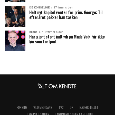
DE KONGELIGE
17 timer siden
Helt nyt kapitel venter for prins George: Til
efteråret pakker han tasken
KENDTE
19 timer siden
Har gjort stort indtryk på Mads Vad: Får ikke
løn som fortjent
FORSIDE
VILD MED DANS
TV2
DR
BADEHOTELLET
SYGEPLEJESKOLEN
LANDMAND SØGER KÆRLIGHED