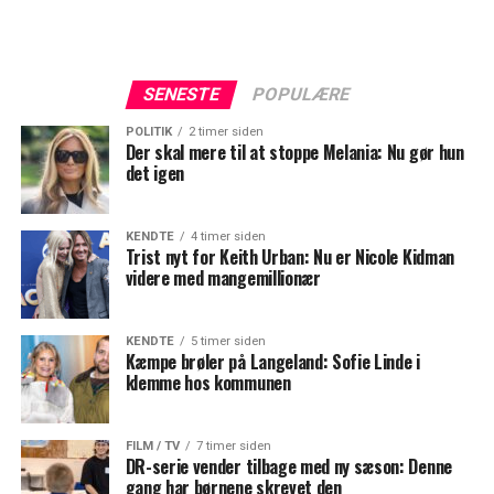
SENESTE
POPULÆRE
POLITIK
2 timer siden
Der skal mere til at stoppe Melania: Nu gør hun
det igen
KENDTE
4 timer siden
Trist nyt for Keith Urban: Nu er Nicole Kidman
videre med mangemillionær
KENDTE
5 timer siden
Kæmpe brøler på Langeland: Sofie Linde i
klemme hos kommunen
FILM / TV
7 timer siden
DR-serie vender tilbage med ny sæson: Denne
gang har børnene skrevet den