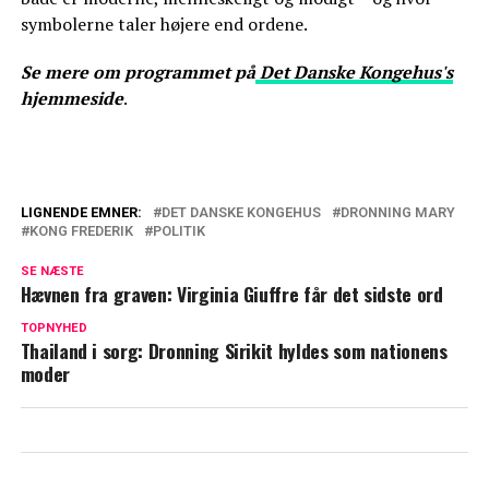
symbolerne taler højere end ordene.
Se mere om programmet på
Det Danske Kongehus's
hjemmeside
.
LIGNENDE EMNER:
DET DANSKE KONGEHUS
DRONNING MARY
KONG FREDERIK
POLITIK
Kongefamilien på sommerferie: Hvad
med børnene?
SE NÆSTE
Hævnen fra graven: Virginia Giuffre får det sidste ord
Forlænger ferien – Nu træder mor i
TOPNYHED
karakter
Thailand i sorg: Dronning Sirikit hyldes som nationens
moder