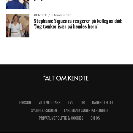
KENDTE
8 timer siden
Stephanie Siguenza reagerer på kollegas død:
"Jeg tænker især på hendes børn"
FORSIDE
VILD MED DANS
TV2
DR
BADEHOTELLET
SYGEPLEJESKOLEN
LANDMAND SØGER KÆRLIGHED
PRIVATLIVSPOLITIK & COOKIES
OM OS