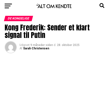
DE KONGELIGE
Kong Frederik: Sender et klart
signal til Putin
Udgivet
9 måneder siden
d.
28. oktober 2025
Af
Sarah Christensen