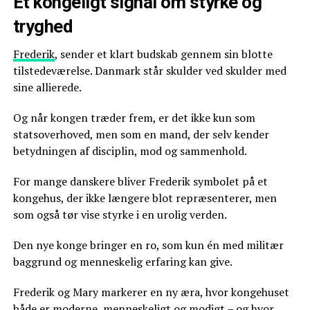
Et kongeligt signal om styrke og
tryghed
Frederik
, sender et klart budskab gennem sin blotte
tilstedeværelse. Danmark står skulder ved skulder med
sine allierede.
Og når kongen træder frem, er det ikke kun som
statsoverhoved, men som en mand, der selv kender
betydningen af disciplin, mod og sammenhold.
For mange danskere bliver Frederik symbolet på et
kongehus, der ikke længere blot repræsenterer, men
som også tør vise styrke i en urolig verden.
Den nye konge bringer en ro, som kun én med militær
baggrund og menneskelig erfaring kan give.
Frederik og Mary markerer en ny æra, hvor kongehuset
både er moderne, menneskeligt og modigt – og hvor