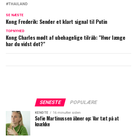
THAILAND
Afslører regel: Dette er strengt forbudt
for børnene hos William og Kate
SE NÆSTE
Kong Frederik: Sender et klart signal til Putin
Prinsesse Diana brød kongelig tradition:
TOPNYHED
Det har det betydet for Kate Middleton
Kong Charles mødt af ubehagelige tilråb: "Hvor længe
har du vidst det?"
SENESTE
POPULÆRE
KENDTE
16 minutter siden
Sofie Martinussen åbner op: Var tæt på at
knække