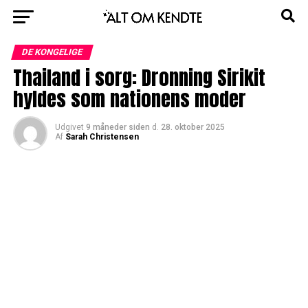
DE KONGELIGE
Thailand i sorg: Dronning Sirikit
hyldes som nationens moder
Udgivet
9 måneder siden
d.
28. oktober 2025
Af
Sarah Christensen