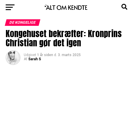
DE KONGELIGE
Kongehuset bekræfter: Kronprins
Christian gør det igen
Udgivet
1 år siden
d.
3. marts 2025
Af
Sarah S