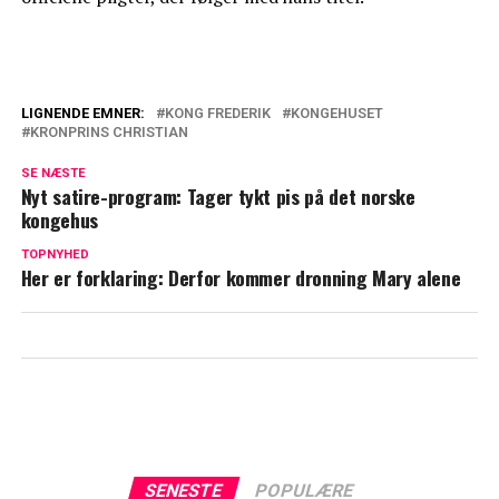
LIGNENDE EMNER:
KONG FREDERIK
KONGEHUSET
KRONPRINS CHRISTIAN
Kongehuset i modvind: "Et trist signal at
sende"
SE NÆSTE
Nyt satire-program: Tager tykt pis på det norske
Nu er det bekræftet: Denne dag begynder
kongehus
kronprins Christians nye eventyr
TOPNYHED
Her er forklaring: Derfor kommer dronning Mary alene
SENESTE
POPULÆRE