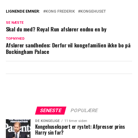
LIGNENDE EMNER:
KONG FREDERIK
KONGEHUSET
Særlig dag for kong Frederik: Nu deler
SE NÆSTE
Kongehuset nye detaljer
Skal du med? Royal Run afslører endnu en by
Kongehusekspert vurderer: Disse
TOPNYHED
Afslører sandheden: Derfor vil kongefamilien ikke bo på
skandalerygter er sværest at slippe af
Buckingham Palace
med
SENESTE
POPULÆRE
DE KONGELIGE
11 timer siden
Kongehusekspert er rystet: Afpresser prins
Harry sin far?