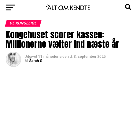
DE KONGELIGE
Kongehuset scorer kassen:
Millionerne vælter ind næste år
Udgivet
11 måneder siden
d.
3. september 2025
Af
Sarah S