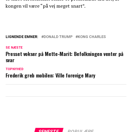
kongen vil være “på vej meget snart”.
LIGNENDE EMNER:
DONALD TRUMP
KONG CHARLES
Kong Charles sender skjult besked til
SE NÆSTE
Trump fra Canada
Presset vokser på Mette-Marit: Befolkningen venter på
svar
Fra ros til raseri: Trump skaber
bekymring hos den britiske kongefamilie
TOPNYHED
Frederik greb mobilen: Ville forevige Mary
SENESTE
POPULÆRE