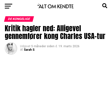
DE KONGELIGE
Kritik hagler ned: Alligevel
gennemfører kong Charles USA-tur
Udgivet
5 måneder siden
d.
19. marts 2026
Af
Sarah S