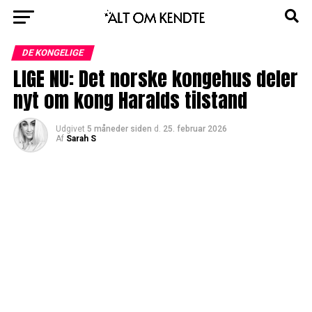
DE KONGELIGE
LIGE NU: Det norske kongehus deler
nyt om kong Haralds tilstand
Udgivet
5 måneder siden
d.
25. februar 2026
Af
Sarah S