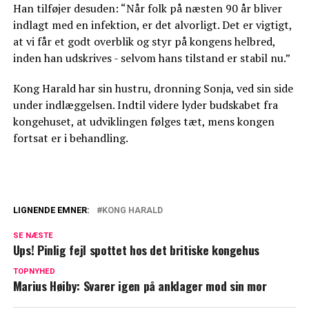
Han tilføjer desuden: “Når folk på næsten 90 år bliver
indlagt med en infektion, er det alvorligt. Det er vigtigt,
at vi får et godt overblik og styr på kongens helbred,
inden han udskrives - selvom hans tilstand er stabil nu.”
Kong Harald har sin hustru, dronning Sonja, ved sin side
under indlæggelsen. Indtil videre lyder budskabet fra
kongehuset, at udviklingen følges tæt, mens kongen
fortsat er i behandling.
LIGNENDE EMNER:
KONG HARALD
Kunne være endt helt galt: Kronprins
SE NÆSTE
Haakon slap med skrækken
Ups! Pinlig fejl spottet hos det britiske kongehus
Hvad er der sket? Nu forklarer
TOPNYHED
Marius Høiby: Svarer igen på anklager mod sin mor
kongehuset mystisk forbinding