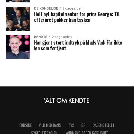
DE KONGELIGE
2 dage siden
Helt nyt kapitel venter for prins George: Til
efteråret pakker han tasken
KENDTE
2 dage siden
Har gjort stort indtryk på Mads Vad: Får ikke
løn som fortjent
FORSIDE
VILD MED DANS
TV2
DR
BADEHOTELLET
SYGEPLEJESKOLEN
LANDMAND SØGER KÆRLIGHED