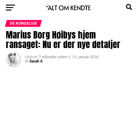
DE KONGELIGE
Marius Borg Høibys hjem
ransaget: Nu er der nye detaljer
Udgivet
7 måneder siden
d.
13. januar 2026
Af
Sarah S