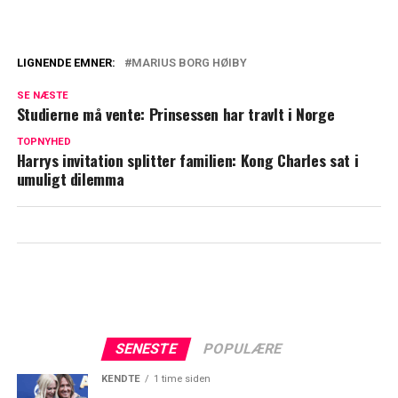
LIGNENDE EMNER:
MARIUS BORG HØIBY
Midt i den voldsomme sag: 'Papprinsen'
SE NÆSTE
er flygtet ud af landet
Studierne må vente: Prinsessen har travlt i Norge
Mette-Marit bryder tavsheden for første
TOPNYHED
Harrys invitation splitter familien: Kong Charles sat i
gang efter sønnens skandale
umuligt dilemma
SENESTE
POPULÆRE
KENDTE
1 time siden