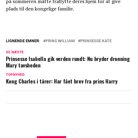
på sommeren måtte fraflytte deres hjem for at give
plads til den kongelige familie.
LIGNENDE EMNER:
PRINS WILLIAM
PRINSESSE KATE
Afslører: Derfor undgår prins William
SE NÆSTE
disse aftener i Kates familie
Prinsesse Isabella gik verden rundt: Nu bryder dronning
Mary tavsheden
William og Kate glimrede ved sit fravær:
Er det mon årsagen?
TOPNYHED
Kong Charles i tårer: Har fået brev fra prins Harry