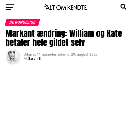
DE KONGELIGE
Markant ændring: William og Kate
betaler hele gildet selv
Udgivet
11 måneder siden
d.
29. august 2025
Af
Sarah S