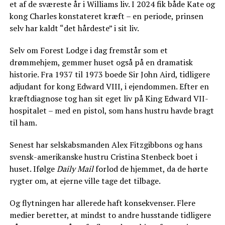
et af de sværeste år i Williams liv. I 2024 fik både Kate og
kong Charles konstateret kræft – en periode, prinsen
selv har kaldt “det hårdeste” i sit liv.
Selv om Forest Lodge i dag fremstår som et
drømmehjem, gemmer huset også på en dramatisk
historie. Fra 1937 til 1973 boede Sir John Aird, tidligere
adjudant for kong Edward VIII, i ejendommen. Efter en
kræftdiagnose tog han sit eget liv på King Edward VII-
hospitalet – med en pistol, som hans hustru havde bragt
til ham.
Senest har selskabsmanden Alex Fitzgibbons og hans
svensk-amerikanske hustru Cristina Stenbeck boet i
huset. Ifølge
Daily Mail
forlod de hjemmet, da de hørte
rygter om, at ejerne ville tage det tilbage.
Og flytningen har allerede haft konsekvenser. Flere
medier beretter, at mindst to andre husstande tidligere