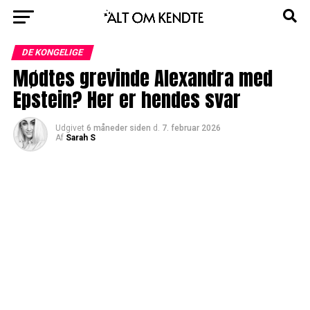
DE KONGELIGE
Mødtes grevinde Alexandra med
Epstein? Her er hendes svar
Udgivet
6 måneder siden
d.
7. februar 2026
Af
Sarah S