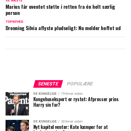
SE NÆSTE
er dette anderledes
Marius får uventet støtte i retten fra én helt særlig
person
Rørende interview med grevinde
Alexandra: Afslører særlige råd fra
TOPNYHED
Dronning Silvia aflyste pludseligt: Nu melder hoffet ud
sønnerne
SENESTE
POPULÆRE
DE KONGELIGE
19 timer siden
Kongehusekspert er rystet: Afpresser prins
Harry sin far?
DE KONGELIGE
20 timer siden
Nyt kapitel venter: Kate kæmper for at