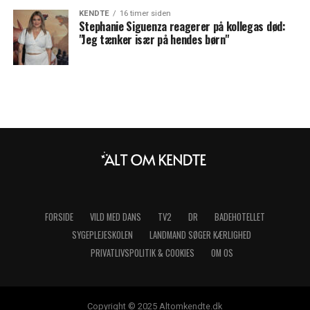
KENDTE
16 timer siden
Stephanie Siguenza reagerer på kollegas død:
"Jeg tænker især på hendes børn"
FORSIDE
VILD MED DANS
TV2
DR
BADEHOTELLET
SYGEPLEJESKOLEN
LANDMAND SØGER KÆRLIGHED
PRIVATLIVSPOLITIK & COOKIES
OM OS
Copyright © 2025 Altomkendte.dk