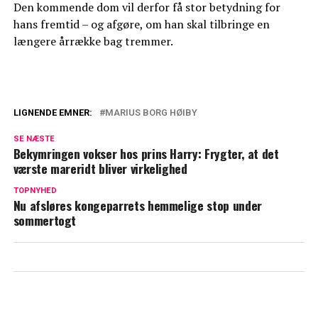
Den kommende dom vil derfor få stor betydning for
hans fremtid – og afgøre, om han skal tilbringe en
længere årrække bag tremmer.
LIGNENDE EMNER:
MARIUS BORG HØIBY
Midt i den voldsomme sag: 'Papprinsen'
SE NÆSTE
er flygtet ud af landet
Bekymringen vokser hos prins Harry: Frygter, at det
værste mareridt bliver virkelighed
Mette-Marit bryder tavsheden for første
TOPNYHED
gang efter sønnens skandale
Nu afsløres kongeparrets hemmelige stop under
sommertogt