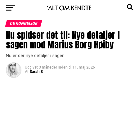
DE KONGELIGE
Nu spidser det til: Nye detaljer i
sagen mod Marius Borg Høiby
Nu er der nye detaljer i sagen.
Udgivet
3 måneder siden
d.
11. maj 2026
Af
Sarah S