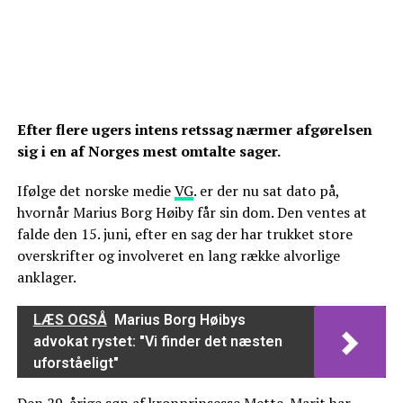
Efter flere ugers intens retssag nærmer afgørelsen
sig i en af Norges mest omtalte sager.
Ifølge det norske medie
VG
. er der nu sat dato på,
hvornår Marius Borg Høiby får sin dom. Den ventes at
falde den 15. juni, efter en sag der har trukket store
overskrifter og involveret en lang række alvorlige
anklager.
LÆS OGSÅ
Marius Borg Høibys
advokat rystet: "Vi finder det næsten
uforståeligt"
Den 29-årige søn af kronprinsesse
Mette-Marit
har