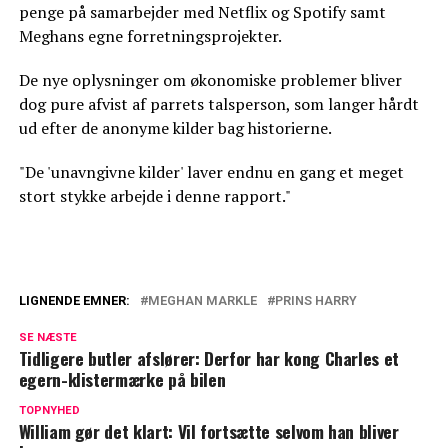
penge på samarbejder med Netflix og Spotify samt
Meghans egne forretningsprojekter.
De nye oplysninger om økonomiske problemer bliver
dog pure afvist af parrets talsperson, som langer hårdt
ud efter de anonyme kilder bag historierne.
"De 'unavngivne kilder' laver endnu en gang et meget
stort stykke arbejde i denne rapport."
LIGNENDE EMNER:
MEGHAN MARKLE
PRINS HARRY
Bekymring hos Harry og Meghan: Frygter
SE NÆSTE
at ny dokumentar ødelægger alt
Tidligere butler afslører: Derfor har kong Charles et
egern-klistermærke på bilen
Nyt klip florerer: Det siger Meghan om
Harry
TOPNYHED
William gør det klart: Vil fortsætte selvom han bliver