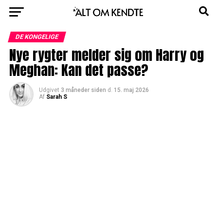
DE KONGELIGE
Nye rygter melder sig om Harry og
Meghan: Kan det passe?
Udgivet
3 måneder siden
d.
15. maj 2026
Af
Sarah S