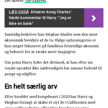
Det skriver
The Express
.
LÆS OGSÅ
Afslører kong Charles'
hårde kommentar til Harry: "Jeg er
ikke en bank"
Samtidig beskriver han Meghan Markle som den mest
økonomisk bevidste af de to. Ifølge oplysningerne er
hun meget fokuseret på familiens fremtidige økonomi
og behovet for at tænke mere langsigtet.
Om prins Harry lyder det derimod, at han efter sin
royale opvækst ikke nødvendigvis har samme forhold til
penge og udgifter.
En helt særlig arv
Efter bruddet med kongehuset i 2020 har Harry og
Meghan forsøgt at skabe et nyt liv i Californien med
store millionaftaler, offentlige foredrag og egne