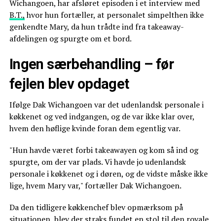
Wichangoen, har afsløret episoden i et interview med
B.T.,
hvor hun fortæller, at personalet simpelthen ikke
genkendte Mary, da hun trådte ind fra takeaway-
afdelingen og spurgte om et bord.
Ingen særbehandling – før
fejlen blev opdaget
Ifølge Dak Wichangoen var det udenlandsk personale i
køkkenet og ved indgangen, og de var ikke klar over,
hvem den høflige kvinde foran dem egentlig var.
"Hun havde været forbi takeawayen og kom så ind og
spurgte, om der var plads. Vi havde jo udenlandsk
personale i køkkenet og i døren, og de vidste måske ikke
lige, hvem Mary var," fortæller Dak Wichangoen.
Da den tidligere køkkenchef blev opmærksom på
situationen, blev der straks fundet en stol til den royale