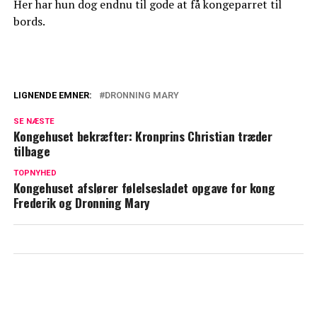
Her har hun dog endnu til gode at få kongeparret til
bords.
LIGNENDE EMNER:
DRONNING MARY
Modig beslutning af kong Frederik:
SE NÆSTE
Særlig detalje ved nytårstalen afsløret
Kongehuset bekræfter: Kronprins Christian træder
tilbage
Nu er det afsløret: Så mange penge
brugte dronning Mary på tøj i 2024
TOPNYHED
Kongehuset afslører følelsesladet opgave for kong
Frederik og Dronning Mary