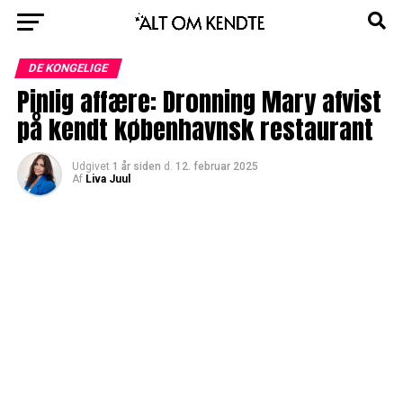
DE KONGELIGE
Pinlig affære: Dronning Mary afvist
på kendt københavnsk restaurant
Udgivet
1 år siden
d.
12. februar 2025
Af
Liva Juul