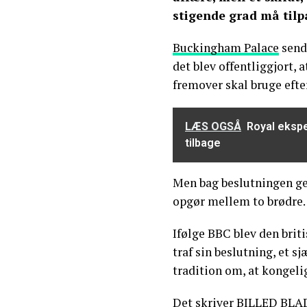
stigende grad må tilpa
Buckingham Palace
send
det blev offentliggjort, 
fremover skal bruge eft
LÆS OGSÅ
Royal ekspe
tilbage
Men bag beslutningen ge
opgør mellem to brødre.
Ifølge BBC blev den brit
traf sin beslutning, et s
tradition om, at kongeli
Det skriver
BILLED BLA