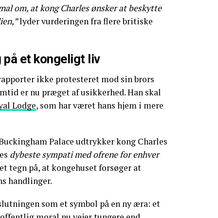
ignal om, at kong Charles ønsker at beskytte
ien,”
lyder vurderingen fra flere britiske
 på et kongeligt liv
rapporter ikke protesteret mod sin brors
mtid er nu præget af usikkerhed. Han skal
yal Lodge
, som har været hans hjem i mere
 Buckingham Palace udtrykker kong Charles
res
dybeste sympati med ofrene for enhver
t tegn på, at kongehuset forsøger at
ns handlinger.
slutningen som et symbol på en ny æra: et
offentlig moral nu vejer tungere end