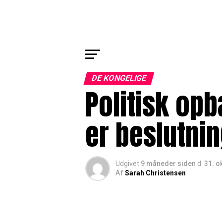
DE KONGELIGE
Politisk op
er beslutni
Udgivet
9 måneder siden
d.
31. o
Af
Sarah Christensen