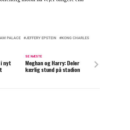
AM PALACE
JEFFERY EPSTEIN
KONG CHARLES
drer 100 år gammel tradition: Dropper
SE NÆSTE
i nyt
Meghan og Harry: Deler
g Charles? Mundaflæser om samtalen med
t
kærlig stund på stadion