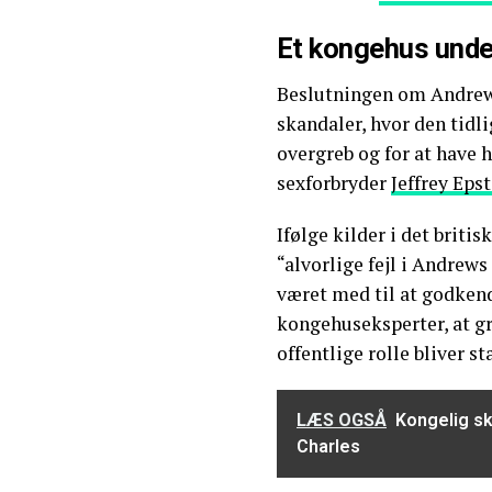
Et kongehus unde
Beslutningen om Andrew
skandaler, hvor den tidli
overgreb og for at have h
sexforbryder
Jeffrey Eps
Ifølge kilder i det briti
“alvorlige fejl i Andrew
været med til at godkend
kongehuseksperter, at 
offentlige rolle bliver s
LÆS OGSÅ
Kongelig sk
Charles