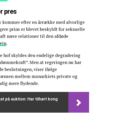
r pres
 kommer efter en årrække med alvorlige
gere prins er blevet beskyldt for seksuelle
aft nære relationer til den afdøde
tein
.
ske hof skyldes den endelige degradering
s dømmekraft”. Men at regeringen nu har
e beslutningen, viser ifølge
grænsen mellem monarkiets private og
tadig mere flydende.
at på auktion: Har tilhørt kong