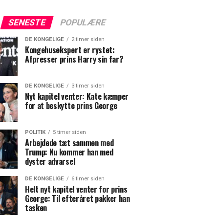
SENESTE
POPULÆRE
DE KONGELIGE
2 timer siden
Kongehusekspert er rystet:
Afpresser prins Harry sin far?
DE KONGELIGE
3 timer siden
Nyt kapitel venter: Kate kæmper
for at beskytte prins George
POLITIK
5 timer siden
Arbejdede tæt sammen med
Trump: Nu kommer han med
dyster advarsel
DE KONGELIGE
6 timer siden
Helt nyt kapitel venter for prins
George: Til efteråret pakker han
tasken