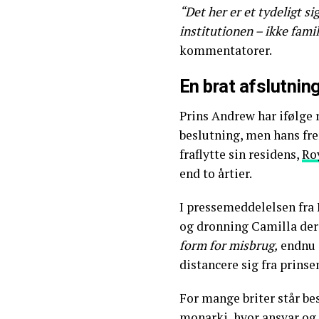
“Det her er et tydeligt s
institutionen – ikke famil
kommentatorer.
En brat afslutning
Prins Andrew har ifølge 
beslutning, men hans fre
fraflytte sin residens,
Ro
end to årtier.
I pressemeddelelsen fra
og dronning Camilla de
form for misbrug,
endnu e
distancere sig fra prinse
For mange briter står be
monarki, hvor ansvar og 