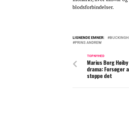
blodsforbindelser.
LIGNENDE EMNER:
BUCKINGH
PRINS ANDREW
Kong Charles æn
kravet
TOPNYHED
Marius Borg Høiby 
Hvad sagde kon
drama: Forsøger a
Camilla
stoppe det