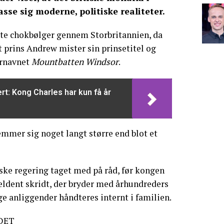
sse sig moderne, politiske realiteter.
te chokbølger gennem Storbritannien, da
at prins Andrew mister sin prinsetitel og
ernavnet
Mountbatten Windsor
.
rt: Kong Charles har kun få år
mmer sig noget langt større end blot et
iske regering taget med på råd, før kongen
jældent skridt, der bryder med århundreders
ge anliggender håndteres internt i familien.
DET