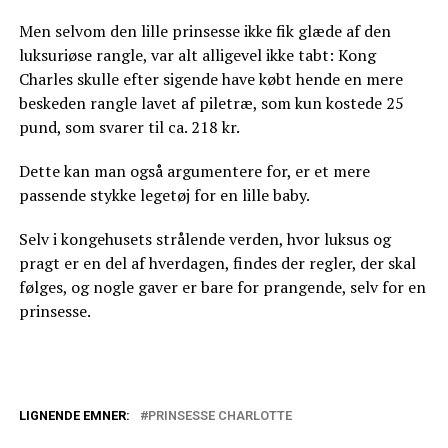
Men selvom den lille prinsesse ikke fik glæde af den
luksuriøse rangle, var alt alligevel ikke tabt: Kong
Charles skulle efter sigende have købt hende en mere
beskeden rangle lavet af piletræ, som kun kostede 25
pund, som svarer til ca. 218 kr.
Dette kan man også argumentere for, er et mere
passende stykke legetøj for en lille baby.
Selv i kongehusets strålende verden, hvor luksus og
pragt er en del af hverdagen, findes der regler, der skal
følges, og nogle gaver er bare for prangende, selv for en
prinsesse.
LIGNENDE EMNER:
PRINSESSE CHARLOTTE
Prins Williams nye stil vækker opsigt: