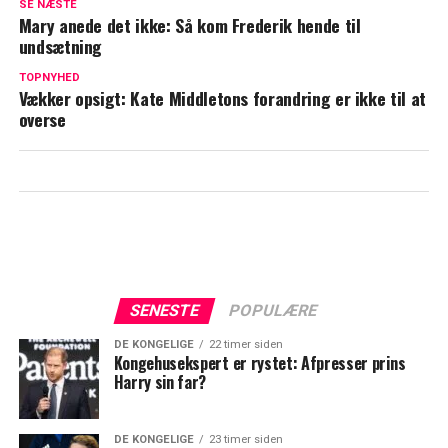
SE NÆSTE
prinsesse Charlotte begyndte at græde
Mary anede det ikke: Så kom Frederik hende til
undsætning
Den royale julefrokost nærmer sig:
Derfor sidder prins Louis og George ikke
TOPNYHED
Vækker opsigt: Kate Middletons forandring er ikke til at
med ved bordet
overse
SENESTE
POPULÆRE
DE KONGELIGE
22 timer siden
Kongehusekspert er rystet: Afpresser prins
Harry sin far?
DE KONGELIGE
23 timer siden