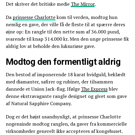
Det skriver det britiske medie
The Mirror
.
Da
prinsesse Charlotte
kom til verden, modtog hun
nemlig en gave, der ville få de fleste til at spærre deres
øjne op: En rangle til den nette sum af 36.000 pund,
svarende til knap 314.000 kr. Men den unge prinsesse fik
aldrig lov at beholde den luksuriøse gave.
Modtog den formentligt aldrig
Den bestod af imponerende 18 karat hvidguld, beklædt
med diamanter, safirer og rubiner, der tilsammen
dannede et Union Jack-flag. Ifølge
The Express
blev
denne ekstravagante rangle designet og givet som gave
af Natural Sapphire Company.
Dog er det højst usandsynligt, at prinsesse Charlotte
nogensinde modtog ranglen, da gaver fra kommercielle
virksomheder generelt ikke accepteres af kongehuset.