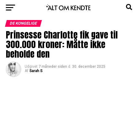
DE KONGELIGE
Prinsesse Charlotte fik gave til
300.000 kroner: Måtte ikke
beholde den
Udgivet
7 måneder siden
d.
30. december 2025
Af
Sarah S