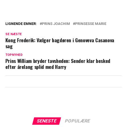
LIGNENDE EMNER:
PRINS JOACHIM
PRINSESSE MARIE
Vækker opsigt i udlandet: Kongefamiliens
SE NÆSTE
overraskende beslutning skaber debat
Kong Frederik: Vælger bagdøren i Genoveva Casanova
sag
Stor forskel mellem kongelige: Bliver
2025 året hvor det ændrer sig for prins
TOPNYHED
Prins William bryder tavsheden: Sender klar besked
Joachim?
efter årelang splid med Harry
SENESTE
POPULÆRE