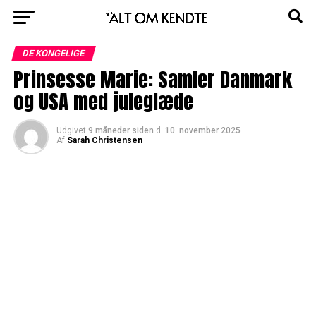
DE KONGELIGE
Prinsesse Marie: Samler Danmark
og USA med juleglæde
Udgivet
9 måneder siden
d.
10. november 2025
Af
Sarah Christensen