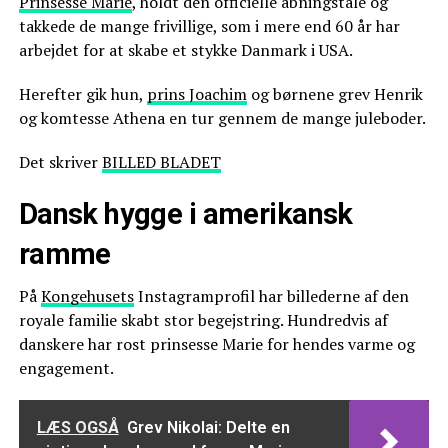
Prinsesse Marie
, holdt den officielle åbningstale og
takkede de mange frivillige, som i mere end 60 år har
arbejdet for at skabe et stykke Danmark i USA.
Herefter gik hun,
prins Joachim
og børnene grev Henrik
og komtesse Athena en tur gennem de mange juleboder.
Det skriver
BILLED BLADET
Dansk hygge i amerikansk
ramme
På
Kongehusets
Instagramprofil har billederne af den
royale familie skabt stor begejstring. Hundredvis af
danskere har rost prinsesse Marie for hendes varme og
engagement.
LÆS OGSÅ
Grev Nikolai: Delte en