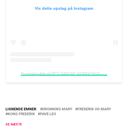
Vis dette opslag på Instagram
Et opslag delt af DET DANSKE KONGEHUS
(@detdans
LIGNENDE EMNER:
DRONNING MARY
FREDERIK OG MARY
KONG FREDERIK
PAVE LEO
Vækker opsigt: Så dyrt var det at få
kongeligt besøg
SE NÆSTE