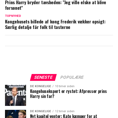
Prins Harry bryder tavsheden: "Jeg ville elske at blive
Royalt besøg tog uventet drejning: Gave
forsonet"
fra tilskuer fik dronning Mary til at bryde
TOPNYHED
sammen i grin
Kongehusets billede af kong Frederik vækker opsigt:
Særlig detalje får folk til tasterne
SENESTE
POPULÆRE
DE KONGELIGE
10 timer siden
Kongehusekspert er rystet: Afpresser prins
Harry sin far?
DE KONGELIGE
12 timer siden
Nyt kapitel venter: Kate kæmper for at