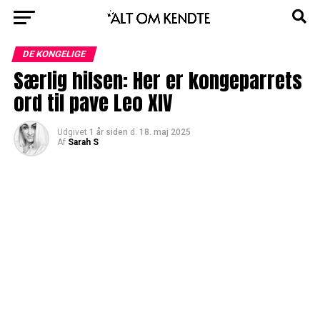
DE KONGELIGE
Særlig hilsen: Her er kongeparrets
ord til pave Leo XIV
Udgivet
1 år siden
d.
18. maj 2025
Af
Sarah S