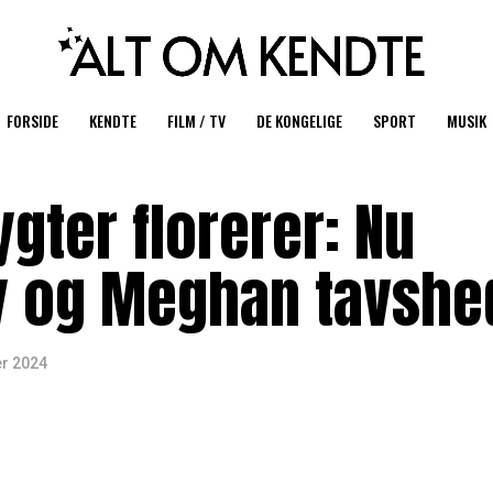
FORSIDE
KENDTE
FILM / TV
DE KONGELIGE
SPORT
MUSIK
gter florerer: Nu
y og Meghan tavsh
r 2024