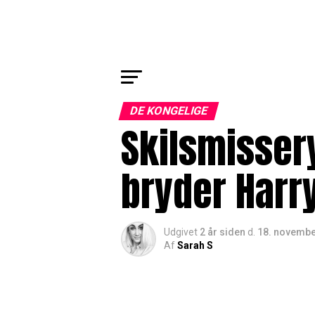
DE KONGELIGE
Skilsmissery
bryder Harr
Udgivet
2 år siden
d.
18. novembe
Af
Sarah S