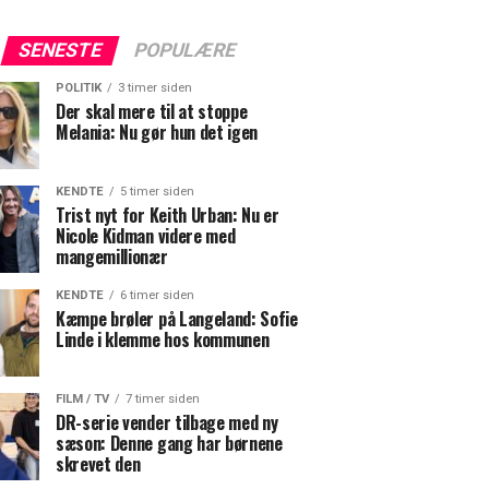
SENESTE
POPULÆRE
POLITIK
3 timer siden
Der skal mere til at stoppe
Melania: Nu gør hun det igen
KENDTE
5 timer siden
Trist nyt for Keith Urban: Nu er
Nicole Kidman videre med
mangemillionær
KENDTE
6 timer siden
Kæmpe brøler på Langeland: Sofie
Linde i klemme hos kommunen
FILM / TV
7 timer siden
DR-serie vender tilbage med ny
sæson: Denne gang har børnene
skrevet den