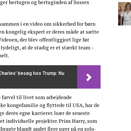
tager hertugen og hertuginden af Sussex
 sammen i en video om sikkerhed for børn
e en kongelig ekspert er deres måde at sætte
Videoen, der blev offentliggjort lige før
ydeligt, at de stadig er et stærkt team –
elt.
Charles' besøg hos Trump: Nu
 farvel til livet som arbejdende
e kongefamilie og flyttede til USA, har de
ge deres egne karrierer. Især de seneste
et individuelle projekter. Prins Harry, som
tilbragte blandt andet flere uger på en solo-