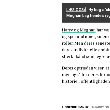
LÆS OGSÅ
Ny bog afslø
Meghan bag hendes ry
Harry og Meghan
har væ
og spekulationer, siden d
roller. Men deres senest
deres individuelle ambit
stærkt bånd som ægtefæl
Deres optræden viser, at
men også for deres forho
historie i offentligheden
LIGNENDE EMNER:
HARRY OG