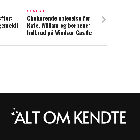
rer: Harry og Meghan tvunget til at træffe
SE NÆSTE
fter:
Chokerende oplevelse for
ygemeldt
Kate, William og børnene:
er familien: Nu tager Meghan et
Indbrud på Windsor Castle
ridt