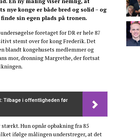
id. En ny måling viser nemlig, at
ts nye konge er både bred og solid – og
 finde sin egen plads på tronen.
-undersøgelse foretaget for DR er hele 87
itivt stemt over for kong Frederik. Det
ppen blandt kongehusets medlemmer og
ns mor, dronning Margrethe, der fortsat
olkningen.
: Tilbage i offentligheden før
 stærkt. Hun opnår opbakning fra 85
ilket ifølge målingen understreger, at det