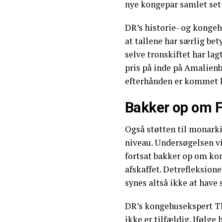
nye kongepar samlet set 
DR’s historie- og konge
at tallene har særlig be
selve tronskiftet har lag
pris på inde på Amalienb
efterhånden er kommet li
Bakker op om F
Også støtten til monarki
niveau. Undersøgelsen vis
fortsat bakker op om ko
afskaffet. Detrefleksio
synes altså ikke at hav
DR’s kongehusekspert Th
ikke er tilfældig. Ifølg