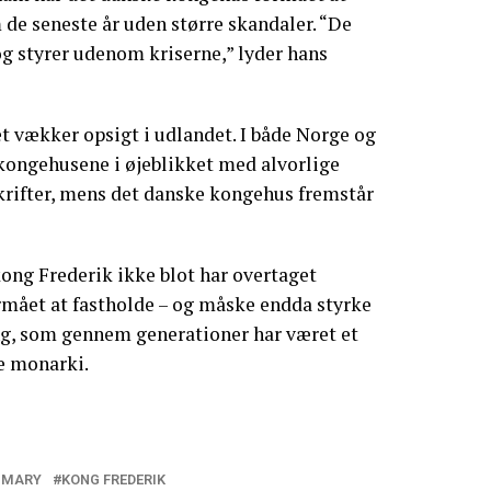
de seneste år uden større skandaler. “De
og styrer udenom kriserne,” lyder hans
et vækker opsigt i udlandet. I både Norge og
ongehusene i øjeblikket med alvorlige
krifter, mens det danske kongehus fremstår
kong Frederik ikke blot har overtaget
rmået at fastholde – og måske endda styrke
ng, som gennem generationer har været et
e monarki.
 MARY
KONG FREDERIK