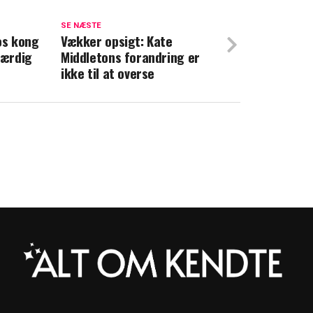
 kong Frederik og dronning Mary: Mon de
SE NÆSTE
os kong
Vækker opsigt: Kate
færdig
Middletons forandring er
 dronning Mary i spidsen for stort
ikke til at overse
 koster én billet