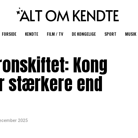
FORSIDE
KENDTE
FILM / TV
DE KONGELIGE
SPORT
MUSIK
tronskiftet: Kong
år stærkere end
december 2025