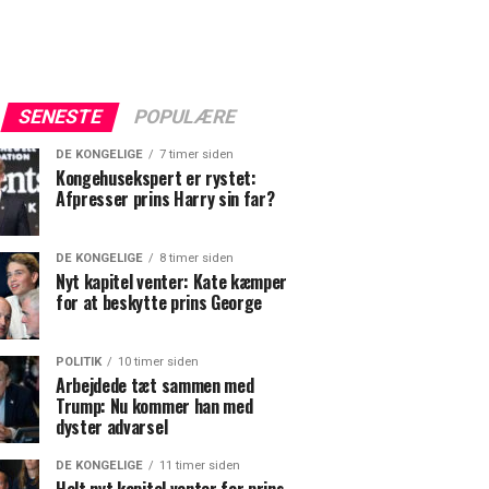
SENESTE
POPULÆRE
DE KONGELIGE
7 timer siden
Kongehusekspert er rystet:
Afpresser prins Harry sin far?
DE KONGELIGE
8 timer siden
Nyt kapitel venter: Kate kæmper
for at beskytte prins George
POLITIK
10 timer siden
Arbejdede tæt sammen med
Trump: Nu kommer han med
dyster advarsel
DE KONGELIGE
11 timer siden