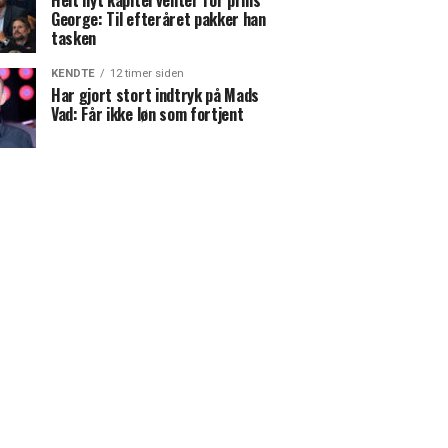
Helt nyt kapitel venter for prins
George: Til efteråret pakker han
tasken
KENDTE
12 timer siden
Har gjort stort indtryk på Mads
Vad: Får ikke løn som fortjent