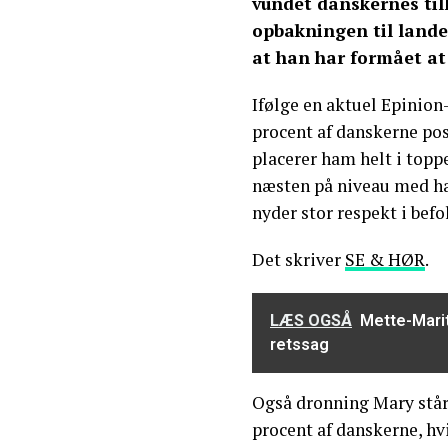
vundet danskernes till
opbakningen til lande
at han har formået at
Ifølge en aktuel Epinion
procent af danskerne pos
placerer ham helt i to
næsten på niveau med ha
nyder stor respekt i bef
Det skriver
SE & HØR
.
LÆS OGSÅ
Mette-Marit
retssag
Også dronning Mary står
procent af danskerne, hv