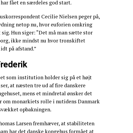
har fået en særdeles god start.
huskorrespondent Cecilie Nielsen peger på,
tydning netop nu, hvor euforien omkring
t sig. Hun siger: “Det må man sætte stor
org, ikke mindst nu hvor tronskiftet
dt på afstand.”
rederik
et som institution holder sig på et højt
er, at næsten tre ud af fire danskere
ngehuset, mens et mindretal ønsker det
ner om monarkiets rolle i nutidens Danmark
e svækket opbakningen.
omas Larsen fremhæver, at stabiliteten
e ham har det danske kongehus formået at