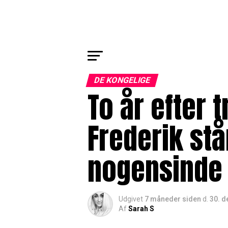
DE KONGELIGE
To år efter 
Frederik st
nogensinde
Udgivet
7 måneder siden
d.
30. 
Af
Sarah S