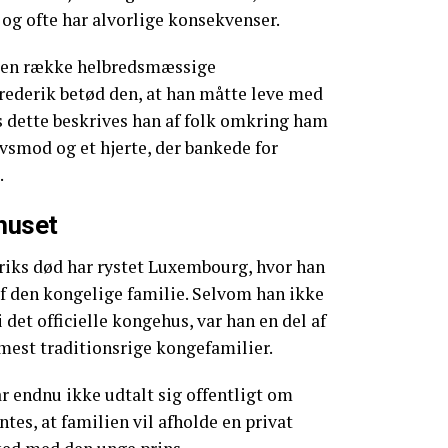
 og ofte har alvorlige konsekvenser.
 en række helbredsmæssige
rederik betød den, at han måtte leve med
s dette beskrives han af folk omkring ham
smod og et hjerte, der bankede for
.
ehuset
iks død har rystet Luxembourg, hvor han
f den kongelige familie. Selvom han ikke
i det officielle kongehus, var han en del af
mest traditionsrige kongefamilier.
ar endnu ikke udtalt sig offentligt om
tes, at familien vil afholde en privat