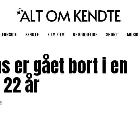
FORSIDE
KENDTE
FILM / TV
DE KONGELIGE
SPORT
MUSIK
ns er gået bort i en
 22 år
25