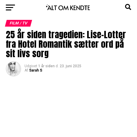
FILM / TV
25 år siden tragedien: Lise-Lotter
fra Hotel Romantik sætter ord på
sit livs sorg
Udgivet
1 år siden
d.
23. juni 2025
Af
Sarah S