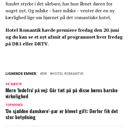
fundet styrke i det sårbare, har hun åbnet døren for
noget nyt. Og måske – bare måske – venter der en ny
kærlighed lige om hjørnet på det romantiske hotel.
Hotel Romantik havde premiere fredag den 20. juni
og du kan se et nyt afsnit af programmet hver fredag
på DR1 eller DRTV.
LIGNENDE EMNER:
DR
HOTEL ROMANTIK
Endelig: Nu er der nyt fra Sofie Linde og
SE NÆSTE
Joakim Ingversen
Mere 'Indefra' på vej: Går tæt på på disse børns barske
virkelighed
Med Sofie Linde og Joakim Ingversen i
spidsen: Nu er der nyt om Hotel Romantik
TOPNYHED
'De sjældne danskere'-par er blevet gift: Derfor fik det
stor betydning