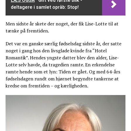
LÆS OGSÅ
'Gift ved første blik'-
deltagere i samlet opråb: Stop!
Men sidste år skete der noget, der fik Lise-Lotte til at
tænke på fremtiden.
Det var en ganske særlig fødselsdag sidste år, der satte
noget i gang hos den livsglade kvinde fra “Hotel
Romantik”. Hendes yngste datter blev den alder, Lise-
Lotte selv havde, da tragedien ramte. En erkendelse
ramte hende som et lyn: Tiden er gået. Og med 64-års
fødselsdagen rundt om hjørnet begyndte tankerne at
kredse om fremtiden – og kærligheden.