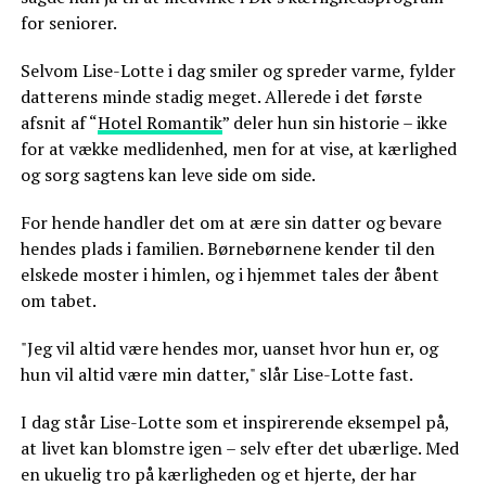
for seniorer.
Selvom Lise-Lotte i dag smiler og spreder varme, fylder
datterens minde stadig meget. Allerede i det første
afsnit af “
Hotel Romantik
” deler hun sin historie – ikke
for at vække medlidenhed, men for at vise, at kærlighed
og sorg sagtens kan leve side om side.
For hende handler det om at ære sin datter og bevare
hendes plads i familien. Børnebørnene kender til den
elskede moster i himlen, og i hjemmet tales der åbent
om tabet.
"Jeg vil altid være hendes mor, uanset hvor hun er, og
hun vil altid være min datter," slår Lise-Lotte fast.
I dag står Lise-Lotte som et inspirerende eksempel på,
at livet kan blomstre igen – selv efter det ubærlige. Med
en ukuelig tro på kærligheden og et hjerte, der har