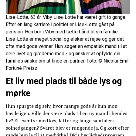
Lise-Lotte, 63 år, Viby Lise-Lotte har været gift to gange.
Efter en lang karriere i politiet er Lise-Lotte gået på
pension. Hun bor i Viby med tætte bånd til sin familie.
Lise-Lotte er meget social og elsker at rejse og gør det
ofte med gode venner. Hun søger en empatisk mand til at
dele livet og glæderne med - og ønsker at opfylde sin
families ønske om at finde en partner. Foto: © Nicolai Emil
Fortuné Preisz
Et liv med plads til både lys og
mørke
Hun spurgte sig selv, hvor mange gode år hun mon
havde igen. Ville der være plads til en ny mand i hendes
liv? Et eventyr med kys, latter og lange samtaler i
solnedgangen? Svaret blev et rungende ja. Og kort efter
sagde hun ja til at medvirke i DR’s kærlighedsprogram