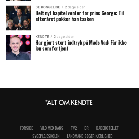
DE KONGELIGE
2 dage siden
Helt nyt kapitel venter for prins George: Til
efteråret pakker han tasken
KENDTE
2 dage siden
Har gjort stort indtryk på Mads Vad: Får ikke
løn som fortjent
FORSIDE
VILD MED DANS
TV2
DR
BADEHOTELLET
SYGEPLEJESKOLEN
LANDMAND SØGER KÆRLIGHED