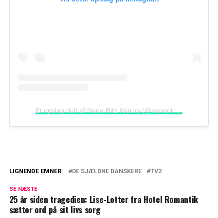
Et opslag delt af Nana Ritz Krarup (@nanaritzkrarup)
LIGNENDE EMNER:
DE SJÆLDNE DANSKERE
TV2
Hentet af ambulance: 'Mit mor-hjerte gør
SE NÆSTE
ondt'
25 år siden tragedien: Lise-Lotter fra Hotel Romantik
sætter ord på sit livs sorg
For voldsomt: Nu er det klippet ud af