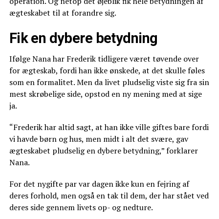
operation. Og netop det øjeblik fik hele betydningen af
ægteskabet til at forandre sig.
Fik en dybere betydning
Ifølge Nana har Frederik tidligere været tøvende over
for ægteskab, fordi han ikke ønskede, at det skulle føles
som en formalitet. Men da livet pludselig viste sig fra sin
mest skrøbelige side, opstod en ny mening med at sige
ja.
“Frederik har altid sagt, at han ikke ville giftes bare fordi
vi havde børn og hus, men midt i alt det svære, gav
ægteskabet pludselig en dybere betydning,” forklarer
Nana.
For det nygifte par var dagen ikke kun en fejring af
deres forhold, men også en tak til dem, der har stået ved
deres side gennem livets op- og nedture.