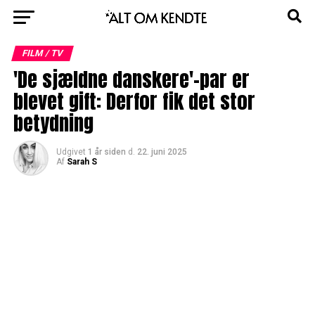
FILM / TV
'De sjældne danskere'-par er
blevet gift: Derfor fik det stor
betydning
Udgivet
1 år siden
d.
22. juni 2025
Af
Sarah S