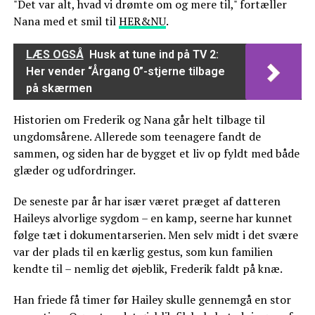
"Det var alt, hvad vi drømte om og mere til," fortæller
Nana med et smil til
HER&NU
.
LÆS OGSÅ
Husk at tune ind på TV 2:
Her vender “Årgang 0”-stjerne tilbage
på skærmen
Historien om Frederik og Nana går helt tilbage til
ungdomsårene. Allerede som teenagere fandt de
sammen, og siden har de bygget et liv op fyldt med både
glæder og udfordringer.
De seneste par år har især været præget af datteren
Haileys alvorlige sygdom – en kamp, seerne har kunnet
følge tæt i dokumentarserien. Men selv midt i det svære
var der plads til en kærlig gestus, som kun familien
kendte til – nemlig det øjeblik, Frederik faldt på knæ.
Han friede få timer før Hailey skulle gennemgå en stor